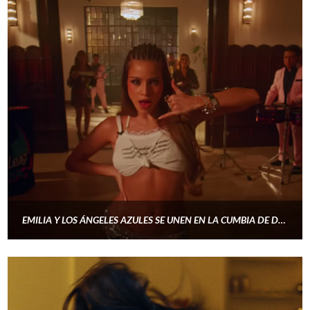
EMILIA Y LOS ÁNGELES AZULES SE UNEN EN LA CUMBIA DE DESAMOR “PERDONARTE, ¿PARA QUÉ?”