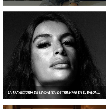
LA TRAYECTORIA DE SEVDALIZA: DE TRIUNFAR EN EL BALONCESTO A SER UNA BESTIA MUSICAL