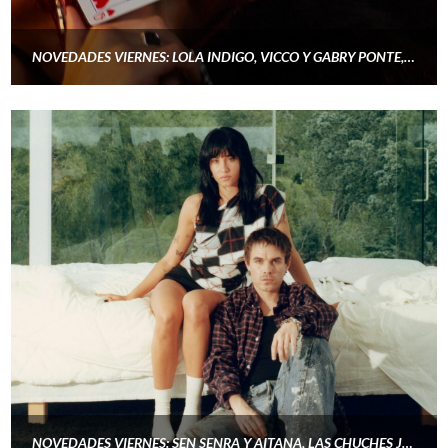
NOVEDADES VIERNES: LOLA INDIGO, VICCO Y GABRY PONTE, SAM FELDT JUNTO A JVKE Y ANITTA, CHIARA OLIVER, Y LY RAINE
NOVEDADES VIERNES: SEN SENRA Y AITANA, LAS CHUCHES JUNTO A LOLA INDIGO Y OMAR MONTES, VILLANO ANTILLANO, DELLAFUENTE Y AMORE, Y MARÍA BLAYA