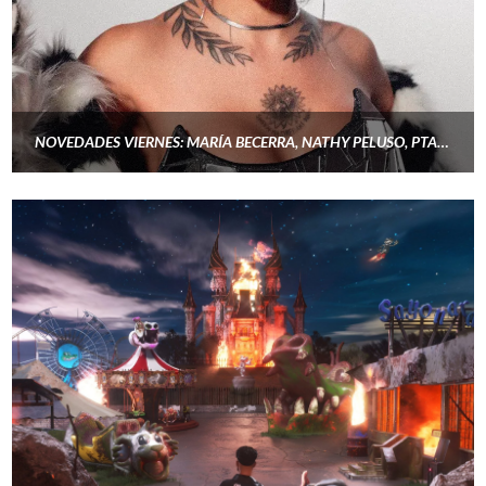
NOVEDADES VIERNES: MARÍA BECERRA, NATHY PELUSO, PTAZETA FT. CAMIN,BEBE REXHA Y KYNE