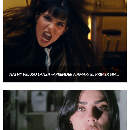
NATHY PELUSO LANZA «APRENDER A AMAR» EL PRIMER SINGLE DE «GRASA»