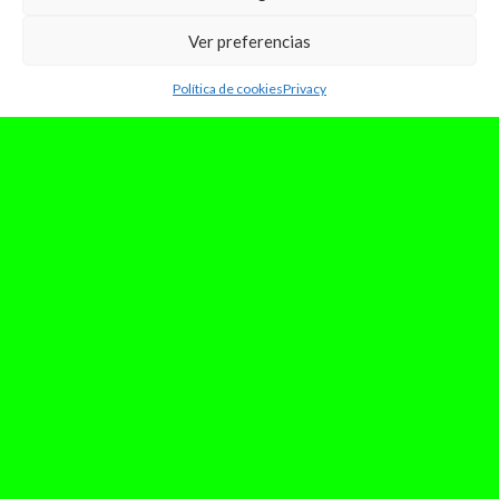
Ver preferencias
Política de cookies
Privacy
enero 4, 2026
Celebramos la música libre pero
criminalizamos a quienes bailan
sin vigilancia