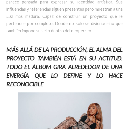
parece pensada para expresar su identidad artística. Sus
influencias y referencias siguen presentes pero muestran a una
Lizz
más madura. Capaz de construir un proyecto que le
pertenece por completo. Donde no solo se divierte sino que
también impone su sello dentro del neoperreo.
MÁS ALLÁ DE LA PRODUCCIÓN, EL ALMA DEL
PROYECTO TAMBIÉN ESTÁ EN SU ACTITUD.
TODO EL ÁLBUM GIRA ALREDEDOR DE UNA
ENERGÍA QUE LO DEFINE Y LO HACE
RECONOCIBLE