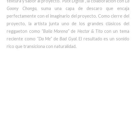
textura y sabor al proyecto.
“Putx Digital”,
la colaboración con
La
Goony Chonga
, suma una capa de descaro que encaja
perfectamente con el imaginario del proyecto. Como cierre del
proyecto, la artista junta uno de los grandes clásicos del
reggaeton como
“Baila Morena”
de
Hector & Tito
con un tema
reciente como
“Da Me”
de
Bad Gyal
. El resultado es un sonido
rico que transiciona con naturalidad.