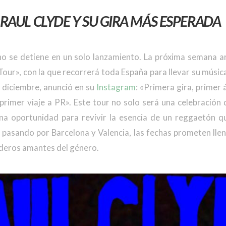
RAUL CLYDE Y SU GIRA MÁS ESPERADA
 no se detiene en un solo lanzamiento. La próxima semana a
our», con la que recorrerá toda España para llevar su músic
e diciembre, anunció en su
Instagram
: «Primera gira, primer
 primer viaje a PR». Este tour no solo será una celebración
una oportunidad para revivir la esencia de un reggaetón 
pasando por Barcelona y Valencia, las fechas prometen lle
deros amantes del género.