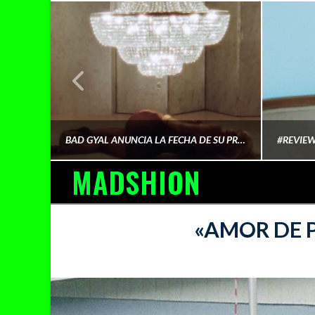
¿QUIÉN FINANCIA LA CULTURA QUE CONSUMIMOS?
BAD GYAL ANUNCIA LA FECHA DE SU PRÓXIMO ÁLBUM «MÁS CARA»
MADSHION
AINA MARTÍN MERINO
«AMOR DE 
FEBRERO 6, 2026