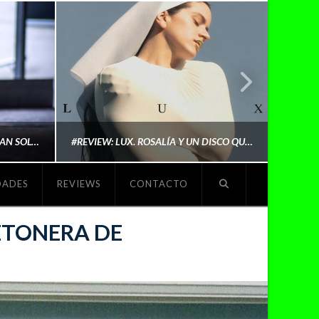
LYKI: “NO QUIERO QUE ME DEFINAN SOLO POR SER REIVINDICATIVA. QUIERO QUE ME ESCUCHEN PORQUE DISFRUTO HACIENDO MI MÚSICA”
#REVIEW: LUX. ROSALÍA Y UN DISCO QUE REDEFINE LO QUE SIGNIFICA SER ARTISTA
DADES
REVIEWS
CONTACTO
O
MICHAELS MADS
ETONERA DE
NOVIEMBRE 5, 2025