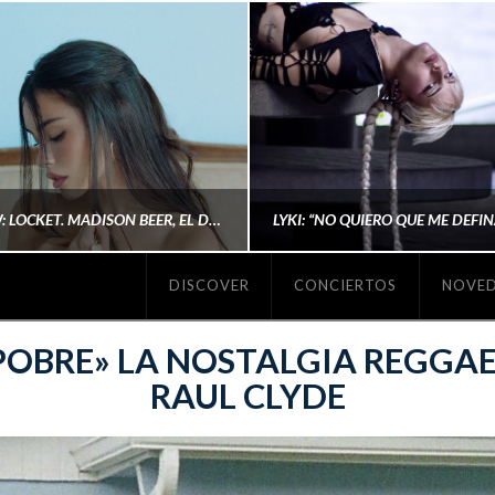
#REVIEW: LOCKET. MADISON BEER, EL DISCO DONDE POR FIN DEJA DE JUSTIFICARSE
DISCOVER
CONCIERTOS
NOVE
MICHAELS MADS
AINA MARTÍN MERIN
POBRE» LA NOSTALGIA REGGA
RAUL CLYDE
ENERO 20, 2026
NOVIEMBRE 16, 2025