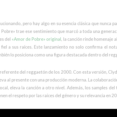
lucionando, pero hay algo en su esencia clásica que nunca p
e Pobre» trae ese sentimiento que marcó a toda una generaci
es del
«Amor de Pobre» original
, la canción rinde homenaje 
fiel a sus raíces. Este lanzamiento no solo confirma el not
mbién lo posiciona como una figura destacada dentro del re
referente del reggaetón de los 2000. Con esta versión, Clyd
 lleva al presente con una producción moderna. La colaboració
vocal, eleva la canción a otro nivel. Además, los samples del 
en el respeto por las raíces del género y su relevancia en 2