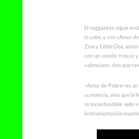
El reggaetón sigue evo
lo sabe, y con «Amor d
Zion y Eddie Dee, autor
con un sonido fresco y 
valenciano, sino que ta
«Amor de Pobre» es un 
su esencia, sino que la
su inconfundible sello 
instrumentación mantien