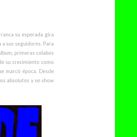
rranca su esperada gira
a a sus seguidores. Para
 álbum, primeras colabos
 de su crecimiento como
que marcó época. Desde
nos absolutos y un show