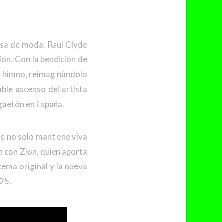
asa de moda. Raul Clyde
ón. Con la bendición de
al himno, reimaginándolo
able ascenso del artista
ggaetón en España.
e no solo mantiene viva
n con Zion, quien aporta
tema original y la nueva
025.