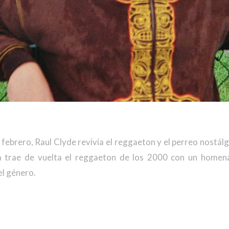
febrero, Raul Clyde revivía el reggaeton y el perreo nostál
a trae de vuelta el reggaeton de los 2000 con un homen
l género.