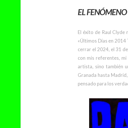
EL FENÓMENO 
El éxito de Raul Clyde
«Últimos Días en 2014 T
cerrar el 2024, el 31 d
con mis referentes, mi
artista, sino también 
Granada hasta Madrid, 
pensado para los verda