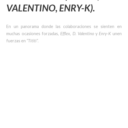
VALENTINO, ENRY-K).
En un panorama donde las colaboraciones se sienten en
muchas ocasiones forzadas,
Efflex, D. Valentino
y
Enry-K
unen
fuerzas en
“Tititi”.