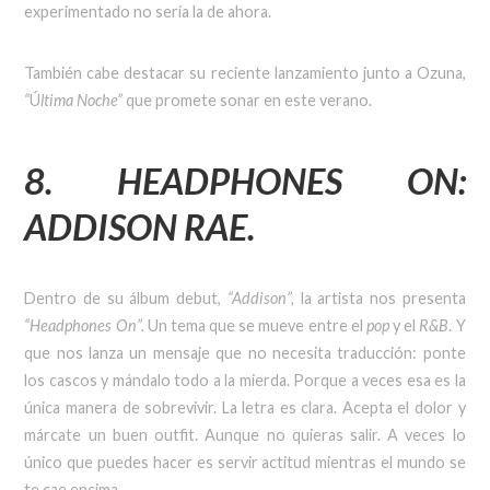
experimentado no sería la de ahora.
También cabe destacar su reciente lanzamiento junto a Ozuna,
“
Ú
ltima Noche”
que promete sonar en este verano.
8. HEADPHONES ON:
ADDISON RAE.
Dentro de su álbum debut,
“Addison”,
la artista nos presenta
“Headphones On”.
Un tema que se mueve entre el
pop
y el
R&B
. Y
que nos lanza un mensaje que no necesita traducción: ponte
los cascos y mándalo todo a la mierda. Porque a veces esa es la
única manera de sobrevivir. La letra es clara. Acepta el dolor y
márcate un buen outfit. Aunque no quieras salir. A veces lo
único que puedes hacer es servir actitud mientras el mundo se
te cae encima.