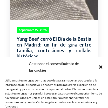
septiembre 27, 2025
Yung Beef cerró El Día de la Bestia
en Madrid: un fin de gira entre
familia, confesiones y collabs
históricas
Gestionar el consentimiento de
El Autocine de Madrid se convirtió anoche en el
las cookies
escenario final de El Día de la Bestia, la gira con
la...
Leer Más
Utilizamos tecnologías como las cookies para almacenar y/o acceder a la
información del dispositivo. Lo hacemos para mejorar la experiencia de
navegación y para mostrar anuncios personalizados. El consentimiento a
estas tecnologías nos permitirá procesar datos como el comportamiento de
navegación o los ID's únicos en este sitio. No consentir o retirar el
consentimiento, puede afectar negativamente a ciertas características y
funciones.