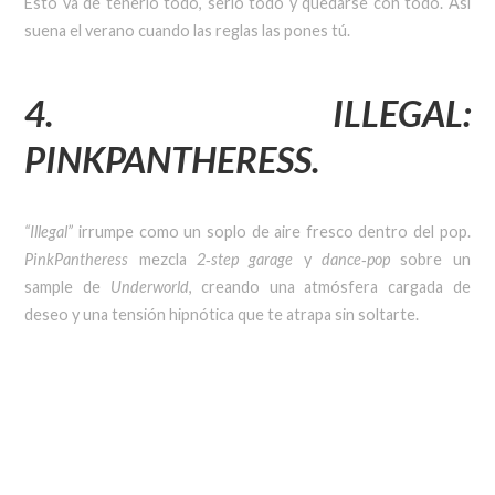
Esto va de tenerlo todo, serlo todo y quedarse con todo. Así
suena el verano cuando las reglas las pones tú.
4. ILLEGAL:
PINKPANTHERESS.
“Illegal”
irrumpe como un soplo de aire fresco dentro del pop.
PinkPantheress
mezcla
2
‐
step garage
y
dance
‐
pop
sobre un
sample de
Underworld
, creando una atmósfera cargada de
deseo y una tensión hipnótica que te atrapa sin soltarte.