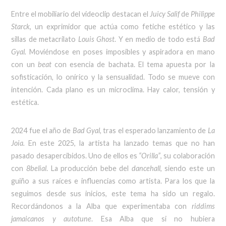
Entre el mobiliario del videoclip destacan el
Juicy Salif
de
Philippe
Starck
, un exprimidor que actúa como fetiche estético y las
sillas de metacrilato
Louis Ghost
. Y en medio de todo está
Bad
Gyal.
Moviéndose en poses imposibles y aspiradora en mano
con un
beat
con esencia de bachata. El tema apuesta por la
sofisticación, lo onírico y la sensualidad. Todo se mueve con
intención. Cada plano es un microclima. Hay calor, tensión y
estética.
2024 fue el año de
Bad Gyal,
tras el esperado lanzamiento de
La
Joia.
En este 2025, la artista ha lanzado temas que no han
pasado desapercibidos. Uno de ellos es
“Orilla”
, su colaboración
con
8belial
. La producción bebe del
dancehall
, siendo este un
guiño a sus raíces e influencias como artista. Para los que la
seguimos desde sus inicios, este tema ha sido un regalo.
Recordándonos a la Alba que experimentaba con
riddims
jamaicanos y autotune
. Esa Alba que si no hubiera