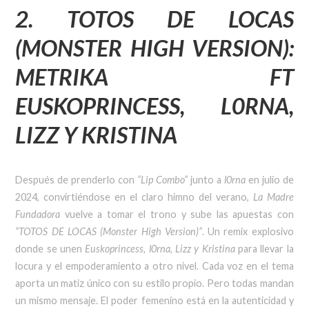
2. TOTOS DE LOCAS
(MONSTER HIGH VERSION):
METRIKA FT
EUSKOPRINCESS, L0RNA,
LIZZ Y KRISTINA
Después de prenderlo con
“Lip Combo”
junto a
l0rna
en julio de
2024, convirtiéndose en el claro himno del verano,
La Madre
Fundadora
vuelve a tomar el trono y sube las apuestas con
“TOTOS DE LOCAS (Monster High Version)”
. Un remix explosivo
donde se unen
Euskoprincess, l0rna, Lizz y Kristina
para llevar la
locura y el empoderamiento a otro nivel. Cada voz en el tema
aporta un matiz único con su estilo propio. Pero todas mandan
un mismo mensaje. El poder femenino está en la autenticidad y