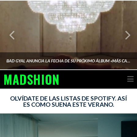
BAD GYAL ANUNCIA LA FECHA DE SU PRÓXIMO ÁLBUM «MÁS CARA»
MADSHION
N
AINA MARTÍN MERINO
OLVÍDATE DE LAS LISTAS DE SPOTIFY. ASÍ
ES COMO SUENA ESTE VERANO.
FEBRERO 6, 2026