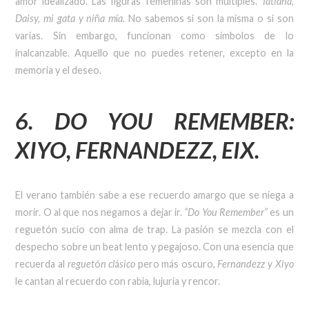
amor idealizado. Las figuras femeninas son múltiples.
Tatiana,
Daisy, mi gata y ni
ñ
a m
í
a.
No sabemos si son la misma o si son
varias. Sin embargo, funcionan como símbolos de lo
inalcanzable. Aquello que no puedes retener, excepto en la
memoria y el deseo.
6. DO YOU REMEMBER:
XIYO, FERNANDEZZ, EIX.
El verano también sabe a ese recuerdo amargo que se niega a
morir. O al que nos negamos a dejar ir.
“Do You Remember”
es un
reguetón sucio con alma de trap. La pasión se mezcla con el
despecho sobre un beat lento y pegajoso. Con una esencia que
recuerda al
reguet
ó
n cl
á
sico
pero más oscuro,
Fernandezz y Xiyo
le cantan al recuerdo con rabia, lujuria y rencor.