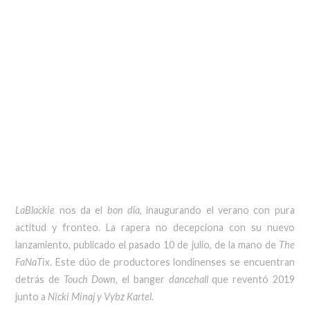
LaBlackie
nos da el
bon d
í
a
, inaugurando el verano con pura
actitud y fronteo. La rapera no decepciona con su nuevo
lanzamiento, publicado el pasado 10 de julio, de la mano de
The
FaNaTix
. Este dúo de productores londinenses se encuentran
detrás de
Touch Down
, el banger
dancehall
que reventó 2019
junto a
Nicki Minaj y Vybz Kartel
.