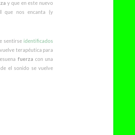
nza
y que en este nuevo
l
que nos encanta (y
e sentirse
identificados
vuelve terapéutica para
resuena
fuerza
con una
e el sonido se vuelve