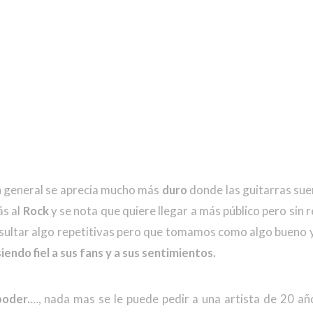
n general se aprecia mucho más
duro
donde las guitarras su
ás al
Rock
y se nota que quiere llegar a más público pero sin r
sultar algo repetitivas pero que tomamos como algo bueno y
siendo fiel a sus fans y a sus sentimientos.
poder.
…, nada mas se le puede pedir a una artista de 20 a