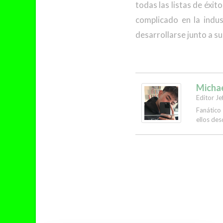
todas las listas de éxi
complicado en la indus
desarrollarse junto a su
Micha
Editor Je
Fanático
ellos des