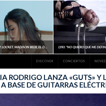
#REVIEW: LOCKET. MADISON BEER, EL DISCO DONDE POR FIN DEJA DE JUSTIFICARSE
DISCOVER
CONCIERTOS
NOVE
MICHAELS MADS
AINA MARTÍN MERIN
IA RODRIGO LANZA «GUTS» Y 
 A BASE DE GUITARRAS ELÉCTR
ENERO 20, 2026
NOVIEMBRE 16, 2025