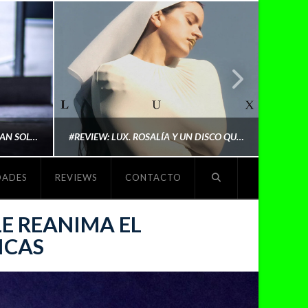
LYKI: “NO QUIERO QUE ME DEFINAN SOLO POR SER REIVINDICATIVA. QUIERO QUE ME ESCUCHEN PORQUE DISFRUTO HACIENDO MI MÚSICA”
#REVIEW: LUX. ROSALÍA Y UN DISCO QUE REDEFINE LO QUE SIGNIFICA SER ARTISTA
DADES
REVIEWS
CONTACTO
O
MICHAELS MADS
LE REANIMA EL
ICAS
NOVIEMBRE 5, 2025