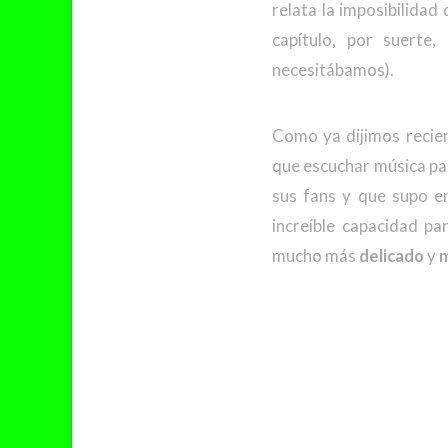
relata la imposibilida
capítulo, por suerte,
necesitábamos).
Como ya dijimos recie
que escuchar música par
sus fans y que supo 
increíble capacidad p
mucho más
delicado
y
m