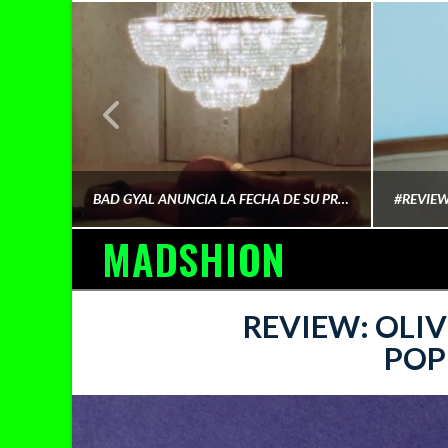
¿QUIÉN FINANCIA LA CULTURA QUE CONSUMIMOS?
BAD GYAL ANUNCIA LA FECHA DE SU PRÓXIMO ÁLBUM «MÁS CARA»
MADSHION
AINA MARTÍN MERINO
REVIEW: OLIV
POP
FEBRERO 6, 2026