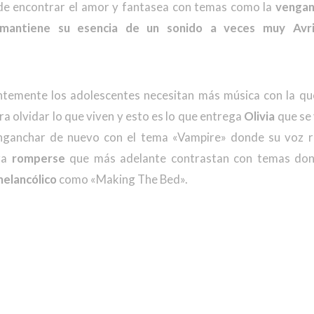
d de encontrar el amor y fantasea con temas como la
venga
mantiene su esencia de un sonido a veces muy Avri
ntemente los adolescentes necesitan más música con la qu
a olvidar lo que viven y esto es lo que entrega
Olivia
que se 
enganchar de nuevo con el tema «Vampire» donde su voz 
ara
romperse
que más adelante contrastan con temas dond
elancólico
como «Making The Bed».