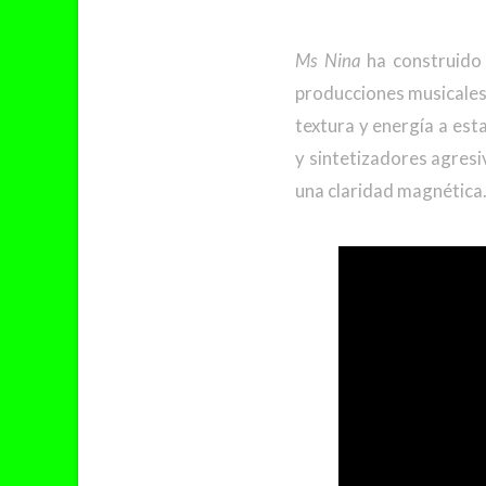
Ms Nina
ha construido 
producciones musicale
textura y energía a est
y sintetizadores agresi
una claridad magnética