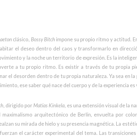
gaeton
clásico,
Bossy Bitch
impone su propio ritmo y actitud. E
abitar el deseo dentro del caos y transformarlo en direcció
vimiento y la noche un territorio de expresión. Es la intelige
erte a tu propio ritmo. Es existir a través de tu propia pi
nar el desorden dentro de tu propia naturaleza. Ya sea en la pi
cimiento, ese saber qué nace del cuerpo y de la experiencia es v
ch
, dirigido por
Matías Kinkela
, es una extensión visual de la n
 maximalismo arquitectónico de Berlín, envuelta por colo
realzan su mirada de hielo y su presencia magnética. La estéti
fuerzan el carácter experimental del tema. Las transiciones