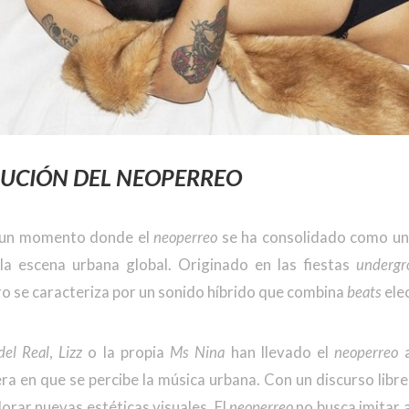
LUCIÓN DEL NEOPERREO
 un momento donde el
neoperreo
se ha consolidado como una
la escena urbana global. Originado en las fiestas
undergr
o se caracteriza por un sonido híbrido que combina
beats
ele
del Real
,
Lizz
o la propia
Ms Nina
han llevado el
neoperreo
a
 en que se percibe la música urbana. Con un discurso libre 
lorar nuevas estéticas visuales. El
neoperreo
no busca imitar 