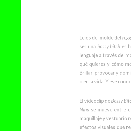
Lejos del molde del
reg
ser una
bossy bitch
es h
lenguaje a través del mo
qué quieres y cómo mov
Brillar, provocar y domi
o en la vida. Y ese cono
El videoclip de
Bossy Bit
Nina
se mueve entre el
maquillaje y vestuario 
efectos visuales que re