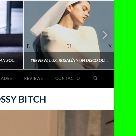
LYKI: “NO QUIERO QUE ME DEFINAN SOLO POR SER REIVINDICATIVA. QUIERO QUE ME ESCUCHEN PORQUE DISFRUTO HACIENDO MI MÚSICA”
#REVIEW: LUX. ROSALÍA Y UN DISCO QUE REDEFINE LO QUE SIGNIFICA SER ARTISTA
DADES
REVIEWS
CONTACTO
O
MICHAELS MADS
SSY BITCH
NOVIEMBRE 5, 2025