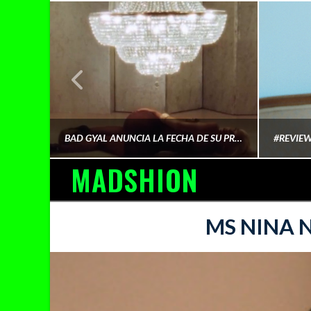
¿QUIÉN FINANCIA LA CULTURA QUE CONSUMIMOS?
BAD GYAL ANUNCIA LA FECHA DE SU PRÓXIMO ÁLBUM «MÁS CARA»
MADSHION
AINA MARTÍN MERINO
MS NINA 
FEBRERO 6, 2026