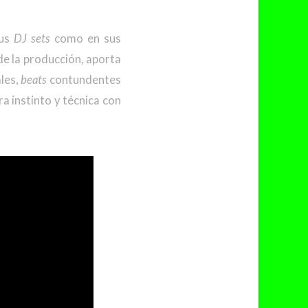
us
DJ sets
como en sus
 de la producción, aporta
les,
beats
contundentes
a instinto y técnica con