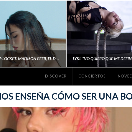
#REVIEW: LOCKET. MADISON BEER, EL DISCO DONDE POR FIN DEJA DE JUSTIFICARSE
DISCOVER
CONCIERTOS
NOVE
MICHAELS MADS
AINA MARTÍN MERIN
NOS ENSEÑA CÓMO SER UNA BO
ENERO 20, 2026
NOVIEMBRE 16, 2025