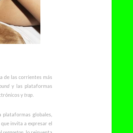
 de las corrientes más
ound
y las plataformas
ctrónicos y
trap
.
 plataformas globales,
que invita a expresar el
al
reggaeton
, lo reinventa