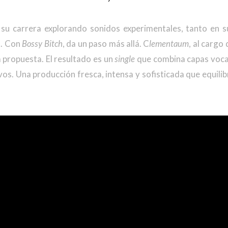
su carrera explorando sonidos experimentales, tanto en s
s. Con
Bossy Bitch
, da un paso más allá. C
lementaum
, al cargo
a propuesta. El resultado es un
single
que combina capas voca
vos. Una producción fresca, intensa y sofisticada que equilibr
.