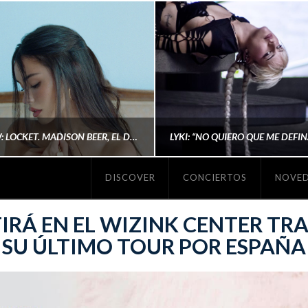
#REVIEW: LOCKET. MADISON BEER, EL DISCO DONDE POR FIN DEJA DE JUSTIFICARSE
DISCOVER
CONCIERTOS
NOVE
MICHAELS MADS
AINA MARTÍN MERIN
IRÁ EN EL WIZINK CENTER TRA
SU ÚLTIMO TOUR POR ESPAÑA
ENERO 20, 2026
NOVIEMBRE 16, 2025