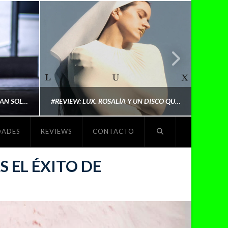
LYKI: “NO QUIERO QUE ME DEFINAN SOLO POR SER REIVINDICATIVA. QUIERO QUE ME ESCUCHEN PORQUE DISFRUTO HACIENDO MI MÚSICA”
#REVIEW: LUX. ROSALÍA Y UN DISCO QUE REDEFINE LO QUE SIGNIFICA SER ARTISTA
DADES
REVIEWS
CONTACTO
O
MICHAELS MADS
S EL ÉXITO DE
NOVIEMBRE 5, 2025