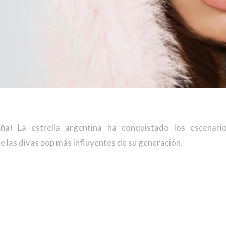
ña!
La estrella argentina ha conquistado los escenar
e las divas pop más influyentes de su generación.