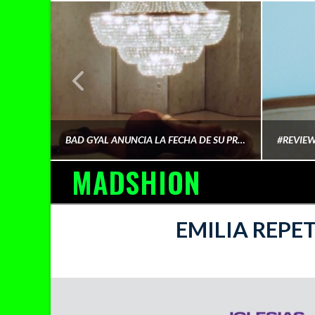
¿QUIÉN FINANCIA LA CULTURA QUE CONSUMIMOS?
BAD GYAL ANUNCIA LA FECHA DE SU PRÓXIMO ÁLBUM «MÁS CARA»
MADSHION
AINA MARTÍN MERINO
EMILIA REPET
FEBRERO 6, 2026