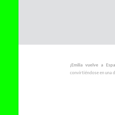
¡Emilia vuelve a Espa
convirtiéndose en una d