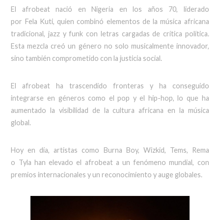
El afrobeat nació en Nigeria en los años 70, liderado
por Fela Kuti, quien combinó elementos de la música africana
tradicional, jazz y funk con letras cargadas de crítica política.
Esta mezcla creó un género no solo musicalmente innovador,
sino también comprometido con la justicia social.
El afrobeat ha trascendido fronteras y ha conseguido
integrarse en géneros como el pop y el hip-hop, lo que ha
aumentado la visibilidad de la cultura africana en la música
global.
Hoy en día, artistas como Burna Boy, Wizkid, Tems, Rema
o Tyla han elevado el afrobeat a un fenómeno mundial, con
premios internacionales y un reconocimiento y auge globales.