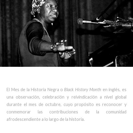
El Mes de la Historia Negra o
Black
History
Month
en inglés, es
una observación, celebración y reivindicación a nivel global
durante el mes de octubre, cuyo propósito es reconocer y
conmemorar las contribuciones de la comunidad
afrodescendiente a lo largo de la historia.