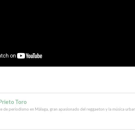
Prieto Toro
te de periodismo en Málaga, gran apasionado del reggaeton y la música urban