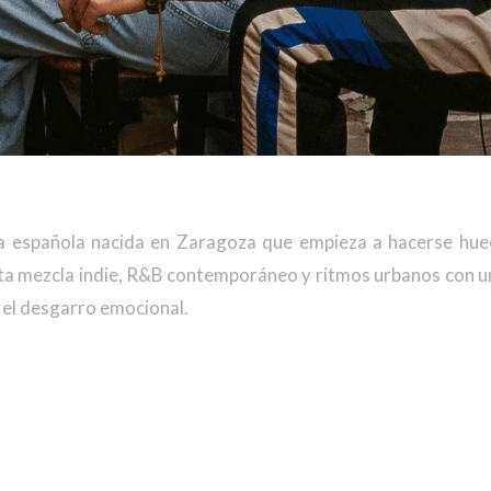
a española nacida en Zaragoza que empieza a hacerse huec
sta mezcla indie, R&B contemporáneo y ritmos urbanos con u
y el desgarro emocional.