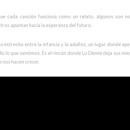
ue cada canción funciona como un relato, algunos son nos
otros apuntan hacia la esperanza del futuro.
lo estrecho entre la infancia y la adultez, un lugar donde ap
o lo que sentimos. Es el rincón donde Lu Demie deja sus mie
 nos hacen crecer.