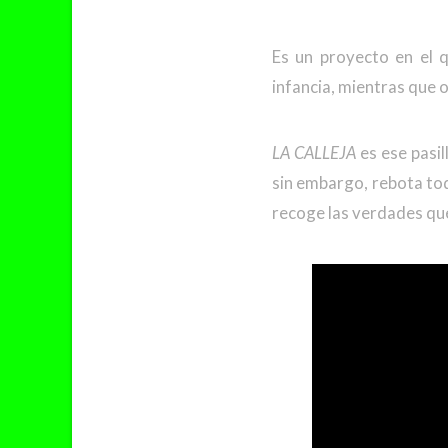
Es un proyecto en el q
infancia, mientras que 
LA CALLEJA
es ese pasil
sin embargo, rebota tod
recoge las verdades que