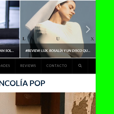
LYKI: “NO QUIERO QUE ME DEFINAN SOLO POR SER REIVINDICATIVA. QUIERO QUE ME ESCUCHEN PORQUE DISFRUTO HACIENDO MI MÚSICA”
#REVIEW: LUX. ROSALÍA Y UN DISCO QUE REDEFINE LO QUE SIGNIFICA SER ARTISTA
DADES
REVIEWS
CONTACTO
O
MICHAELS MADS
ANCOLÍA POP
NOVIEMBRE 5, 2025