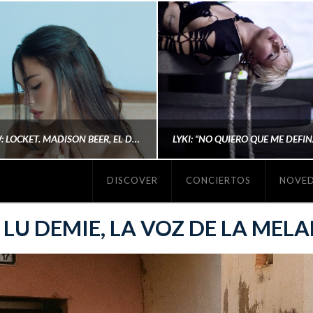
#REVIEW: LOCKET. MADISON BEER, EL DISCO DONDE POR FIN DEJA DE JUSTIFICARSE
DISCOVER
CONCIERTOS
NOVE
MICHAELS MADS
AINA MARTÍN MERIN
 LU DEMIE, LA VOZ DE LA MEL
ENERO 20, 2026
NOVIEMBRE 16, 2025