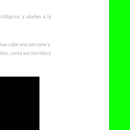
tálgicos y aluden a la
enas cabe una persona y,
dos, canta sus heridas y