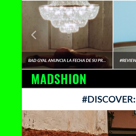
¿QUIÉN FINANCIA LA CULTURA QUE CONSUMIMOS?
BAD GYAL ANUNCIA LA FECHA DE SU PRÓXIMO ÁLBUM «MÁS CARA»
MADSHION
AINA MARTÍN MERINO
#DISCOVER:
FEBRERO 6, 2026