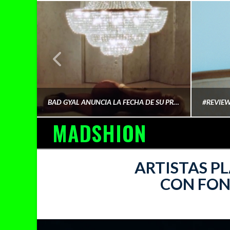
¿QUIÉN FINANCIA LA CULTURA QUE CONSUMIMOS?
BAD GYAL ANUNCIA LA FECHA DE SU PRÓXIMO ÁLBUM «MÁS CARA»
MADSHION
AINA MARTÍN MERINO
ARTISTAS P
CON FON
FEBRERO 6, 2026