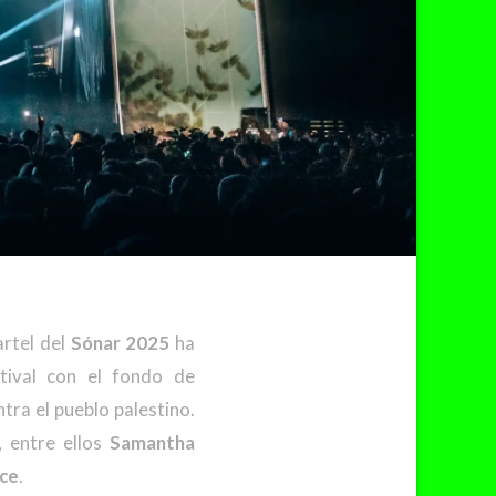
artel del
Sónar 2025
ha
tival con el fondo de
tra el pueblo palestino.
, entre ellos
Samantha
nce
.