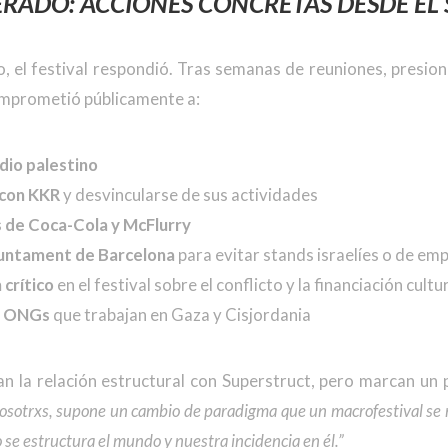
ERADO: ACCIONES CONCRETAS DESDE EL
 el festival respondió. Tras semanas de reuniones, presion
comprometió públicamente a:
dio palestino
 con KKR
y desvincularse de sus actividades
s de Coca-Cola y McFlurry
juntament de Barcelona
para evitar stands israelíes o de e
crítico
en el festival sobre el conflicto y la financiación cultu
a ONGs
que trabajan en Gaza y Cisjordania
an la relación estructural con Superstruct, pero marcan un 
osotrxs, supone un cambio de paradigma que un macrofestival se 
 se estructura el mundo y nuestra incidencia en él.”