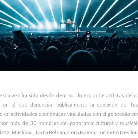
 esta vez ha sido desde dentro.
Un grupo de artistas del c
o en el que denuncian públicamente la conexión del fes
do en actividades económicas vinculadas con el genocidio con
 por más de 30 nombres del panorama cultural y musical
lizzz, Mushkaa, Tarta Relena, Cora Novoa, Lucient o Desile