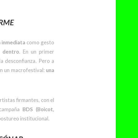
IRME
a inmediata
como gesto
e dentro
. En un primer
a desconfianza. Pero a
en un macrofestival:
una
tistas firmantes, con el
a campaña
BDS (Boicot,
postureo institucional.