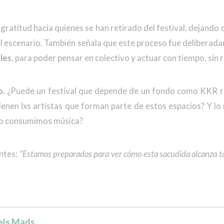
n gratitud hacia quienes se han retirado del festival, dejando
 el escenario. También señala que este proceso fue delibera
ales
, para poder pensar en colectivo y actuar con tiempo, sin r
o.
¿Puede un festival que depende de un fondo como KKR r
ienen lxs artistas que forman parte de estos espacios? Y l
mo consumimos música?
antes:
“Estamos preparados para ver cómo esta sacudida alcanza ta
els Mads