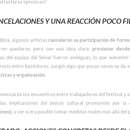
structuras opresivas?
ANCELACIONES Y UNA REACCIÓN POCO F
blica, algunos artistas
cancelaron su participación de form
ieron quedarse, pero con una idea clara:
presionar desd
s del equipo del Sónar fueron ambiguas, lo que aumentó l
recía entre bastidores, surgió algo que pocas veces se da 
tistas y organización
.
enzaron los encuentros entre trabajadorxs del festival y ar
 las implicaciones del boicot cultural promovido por l
ones)
, y ver si era posible tomar medidas reales más allá del 