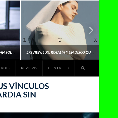
LYKI: “NO QUIERO QUE ME DEFINAN SOLO POR SER REIVINDICATIVA. QUIERO QUE ME ESCUCHEN PORQUE DISFRUTO HACIENDO MI MÚSICA”
#REVIEW: LUX. ROSALÍA Y UN DISCO QUE REDEFINE LO QUE SIGNIFICA SER ARTISTA
DADES
REVIEWS
CONTACTO
O
MICHAELS MADS
US VÍNCULOS
RDIA SIN
NOVIEMBRE 5, 2025