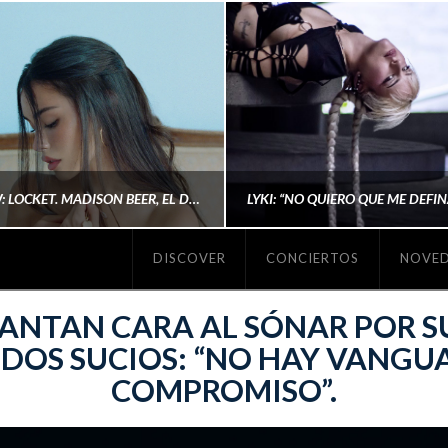
#REVIEW: LOCKET. MADISON BEER, EL DISCO DONDE POR FIN DEJA DE JUSTIFICARSE
DISCOVER
CONCIERTOS
NOVE
MICHAELS MADS
AINA MARTÍN MERIN
LANTAN CARA AL SÓNAR POR S
DOS SUCIOS: “NO HAY VANGUA
COMPROMISO”.
ENERO 20, 2026
NOVIEMBRE 16, 2025