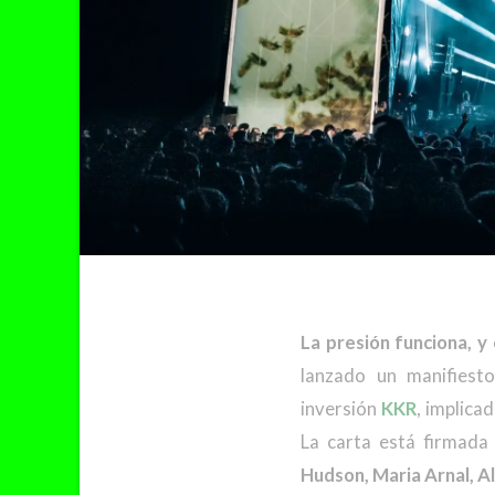
La presión funciona, y
lanzado un manifiest
inversión
KKR
, implica
La carta está firmada
Hudson, Maria Arnal, A