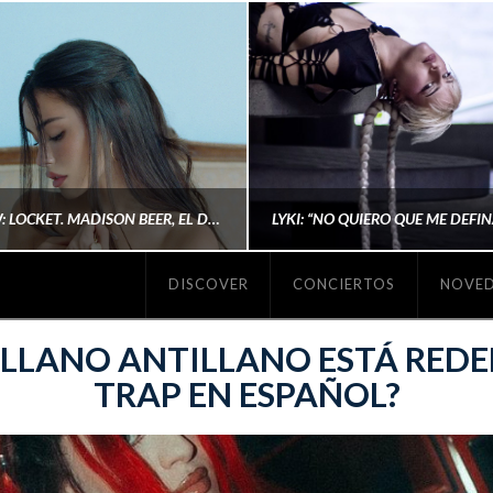
#REVIEW: LOCKET. MADISON BEER, EL DISCO DONDE POR FIN DEJA DE JUSTIFICARSE
DISCOVER
CONCIERTOS
NOVE
MICHAELS MADS
AINA MARTÍN MERIN
ILLANO ANTILLANO ESTÁ REDE
TRAP EN ESPAÑOL?
ENERO 20, 2026
NOVIEMBRE 16, 2025