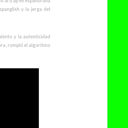
o al trap en español una
spanglish y la jerga del
alento y la autenticidad
ora, rompió el algoritmo