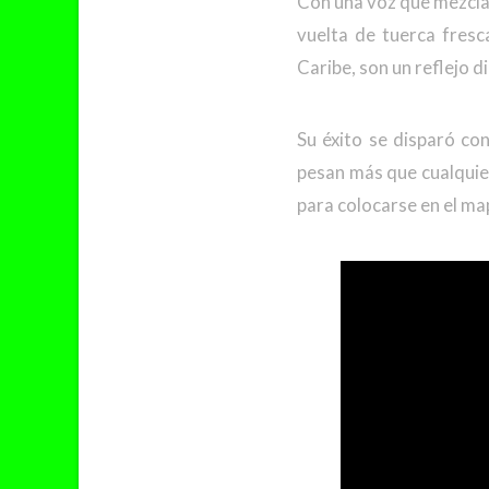
Con una voz que mezcla
vuelta de tuerca fresca
Caribe, son un reflejo di
Su éxito se disparó co
pesan más que cualquier
para colocarse en el ma