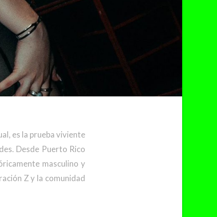
l, es la prueba viviente
ldes. Desde Puerto Rico
tóricamente masculino y
ración Z y la comunidad