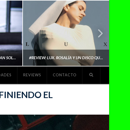
LYKI: “NO QUIERO QUE ME DEFINAN SOLO POR SER REIVINDICATIVA. QUIERO QUE ME ESCUCHEN PORQUE DISFRUTO HACIENDO MI MÚSICA”
#REVIEW: LUX. ROSALÍA Y UN DISCO QUE REDEFINE LO QUE SIGNIFICA SER ARTISTA
DADES
REVIEWS
CONTACTO
O
MICHAELS MADS
FINIENDO EL
NOVIEMBRE 5, 2025