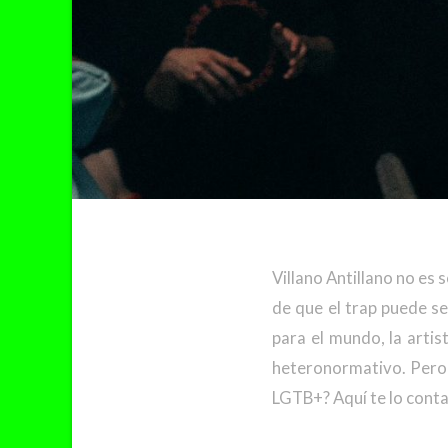
Villano Antillano no es
de que el trap puede s
para el mundo, la arti
heteronormativo. Pero,
LGTB+? Aquí te lo cont