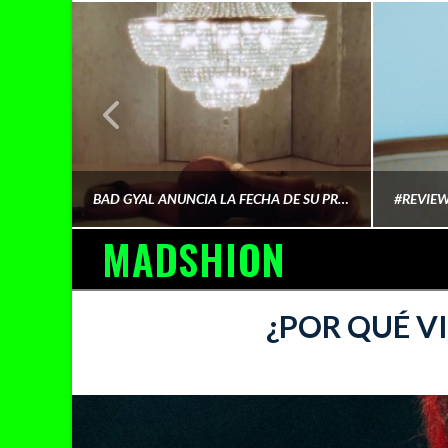
¿QUIÉN FINANCIA LA CULTURA QUE CONSUMIMOS?
BAD GYAL ANUNCIA LA FECHA DE SU PRÓXIMO ÁLBUM «MÁS CARA»
MADSHION
AINA MARTÍN MERINO
¿POR QUÉ V
FEBRERO 6, 2026