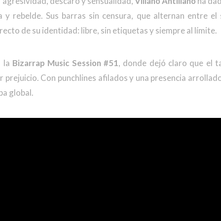
 agresividad, descaro y sensualidad,
Villano Antillano
ha dad
 y rebelde. Sus barras sin censura, que alternan entre el 
recto de su identidad: libre, sin etiquetas y siempre al límite.
n la
Bizarrap Music Session #51
, donde dejó claro que el t
 prejuicio. Con punchlines afilados y una presencia arrollad
pa global.