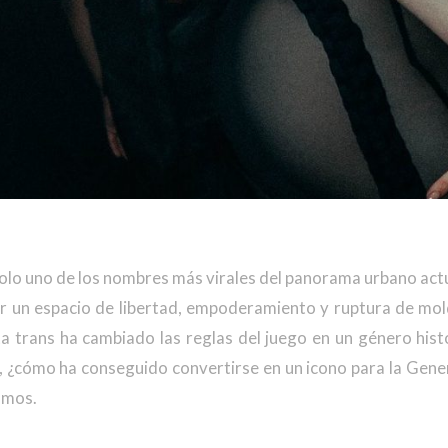
 solo uno de los nombres más virales del panorama urbano actua
er un espacio de libertad, empoderamiento y ruptura de mo
sta trans ha cambiado las reglas del juego en un género his
 ¿cómo ha conseguido convertirse en un icono para la Gene
amos.