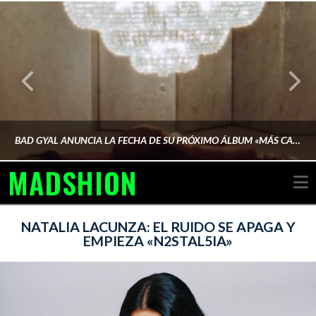
BAD GYAL ANUNCIA LA FECHA DE SU PRÓXIMO ÁLBUM «MÁS CARA»
MADSHION
N
AINA MARTÍN MERINO
NATALIA LACUNZA: EL RUIDO SE APAGA Y
EMPIEZA «N2STAL5IA»
FEBRERO 6, 2026