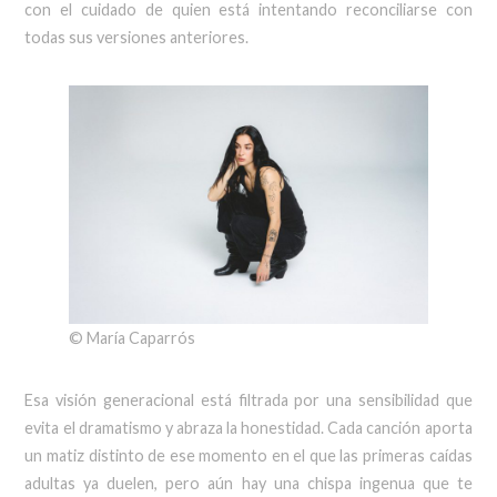
con el cuidado de quien está intentando reconciliarse con
todas sus versiones anteriores.
© María Caparrós
Esa visión generacional está filtrada por una sensibilidad que
evita el dramatismo y abraza la honestidad. Cada canción aporta
un matiz distinto de ese momento en el que las primeras caídas
adultas ya duelen, pero aún hay una chispa ingenua que te