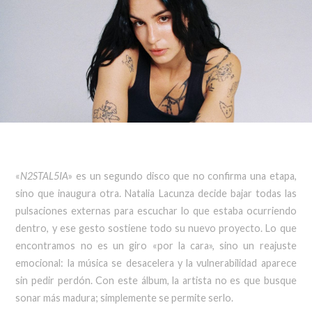
«
N2STAL5IA
» es un segundo disco que no confirma una etapa,
sino que inaugura otra. Natalia Lacunza decide bajar todas las
pulsaciones externas para escuchar lo que estaba ocurriendo
dentro, y ese gesto sostiene todo su nuevo proyecto. Lo que
encontramos no es un giro «por la cara», sino un reajuste
emocional: la música se desacelera y la vulnerabilidad aparece
sin pedir perdón. Con este álbum, la artista no es que busque
sonar más madura; simplemente se permite serlo.