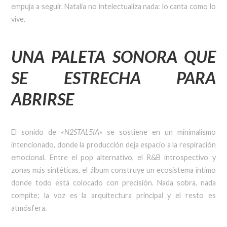
empuja a seguir. Natalia no intelectualiza nada: lo canta como lo
vive.
UNA PALETA SONORA QUE
SE ESTRECHA PARA
ABRIRSE
El sonido de «
N2STAL5IA
» se sostiene en un minimalismo
intencionado, donde la producción deja espacio a la respiración
emocional. Entre el pop alternativo, el R&B introspectivo y
zonas más sintéticas, el álbum construye un ecosistema íntimo
donde todo está colocado con precisión. Nada sobra, nada
compite; la voz es la arquitectura principal y el resto es
atmósfera.