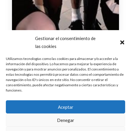
Gestionar el consentimiento de
las cookies
Utilizamos tecnologías como las cookies para almacenar y/o acceder a la
información del dispositivo. Lo hacemos para mejorar la experiencia de
marzo 10, 2025
navegación y para mostrar anuncios personalizados. El consentimiento a
estas tecnologías nos permitirá procesar datos como el comportamiento de
Las tendencias en videoclips que
navegación o los ID's únicos en este sitio. No consentir o retirar el
están marcando la actualidad
consentimiento, puede afectar negativamente a ciertas características y
funciones.
El mundo audiovisual está en constante
evolución, y la actualidad éstas son las
Aceptar
tendencias que están marcando los videoclips
más...
Leer Más
Denegar