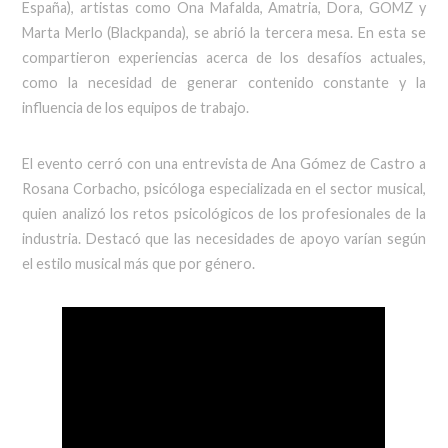
España), artistas como Ona Mafalda, Amatria, Dora, GOMZ y
Marta Merlo (Blackpanda), se abrió la tercera mesa. En esta se
compartieron experiencias acerca de los desafíos actuales,
como la necesidad de generar contenido constante y la
influencia de los equipos de trabajo.
El evento cerró con una entrevista de Ana Gómez de Castro a
Rosana Corbacho, psicóloga especializada en el sector musical,
quien analizó los retos psicológicos de los profesionales de la
industria. Destacó que las necesidades de apoyo varían según
el estilo musical más que por género.