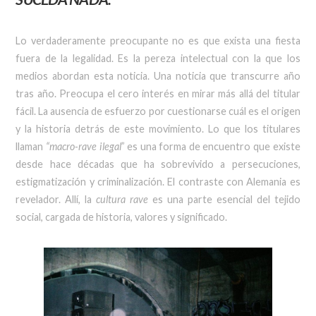
Lo verdaderamente preocupante no es que exista una fiesta
fuera de la legalidad. Es la pereza intelectual con la que los
medios abordan esta noticia. Una noticia que transcurre año
tras año. Preocupa el cero interés en mirar más allá del titular
fácil. La ausencia de esfuerzo por cuestionarse cuál es el origen
y la historia detrás de este movimiento. Lo que los titulares
llaman
“macro-rave ilegal
” es una forma de encuentro que existe
desde hace décadas que ha sobrevivido a persecuciones,
estigmatización y criminalización. El contraste con Alemania es
revelador. Allí, la
cultura rave
es una parte esencial del tejido
social, cargada de historia, valores y significado.