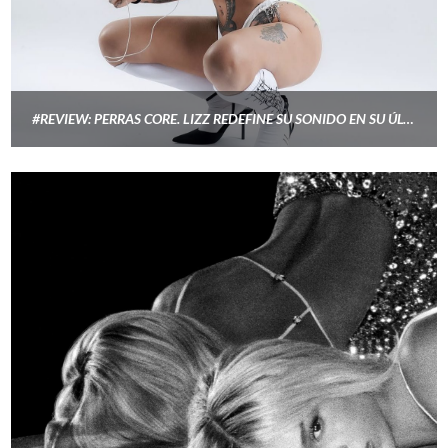
#REVIEW: PERRAS CORE. LIZZ REDEFINE SU SONIDO EN SU ÚLTIMO ÁLBUM «PERRAS CORE»