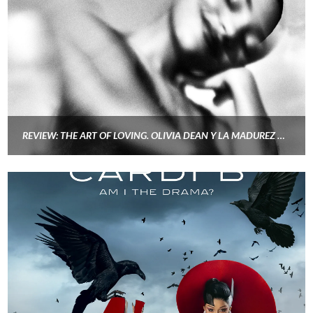
REVIEW: THE ART OF LOVING. OLIVIA DEAN Y LA MADUREZ DE UN POP SOUL SIN CLICHÉS