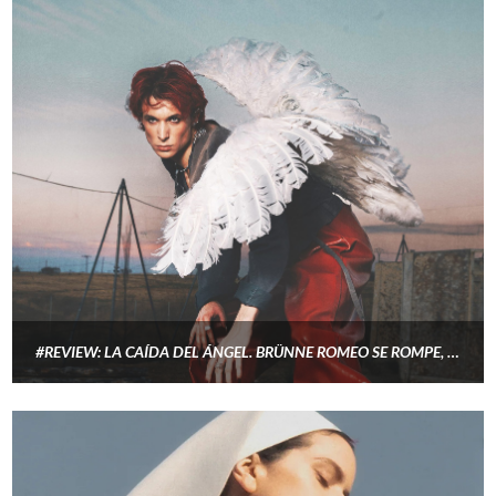
#REVIEW: LA CAÍDA DEL ÁNGEL. BRÜNNE ROMEO SE ROMPE, SE CAE Y SE LEVANTA