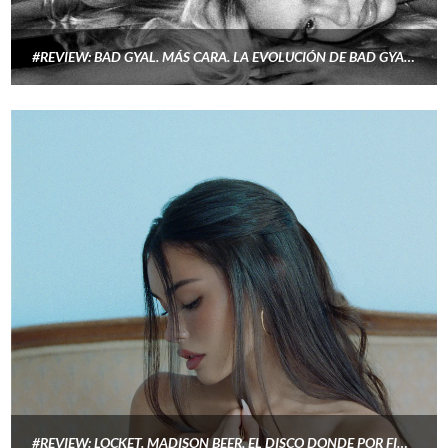
#REVIEW: BAD GYAL. MÁS CARA. LA EVOLUCIÓN DE BAD GYAL EN «MÁS CARA»
#REVIEW: LOCKET. MADISON BEER, EL DISCO DONDE POR FIN DEJA DE JUSTIFICARSE