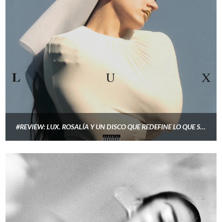
#REVIEW: LUX. ROSALÍA Y UN DISCO QUE REDEFINE LO QUE SIGNIFICA SER ARTISTA