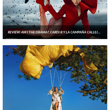
REVIEW: AM I THE DRAMA?. CARDI B Y LA CAMPAÑA CALLEJERA QUE CONVIERTE UN DISCO EN UN FENÓMENO