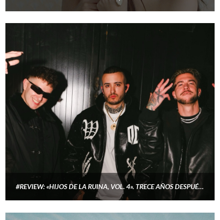
#REVIEW: «HIJOS DE LA RUINA, VOL. 4». TRECE AÑOS DESPUÉS LA MISMA M*ERDA