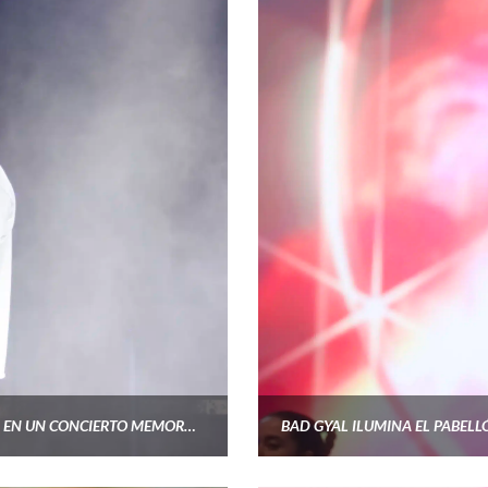
EL PÚBLICO MADRILEÑO SE RINDE A LOS PIES DE GUS EN UN CONCIERTO MEMORABLE.