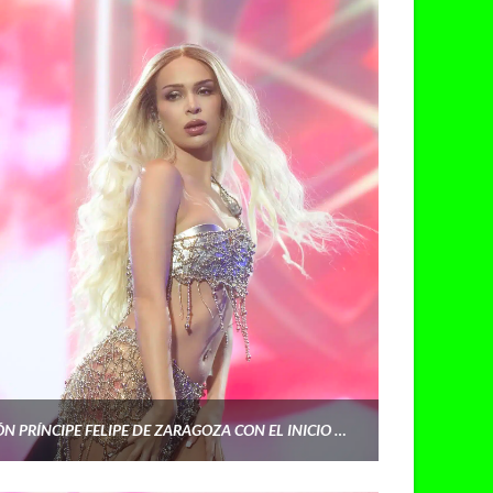
BAD GYAL ILUMINA EL PABELLÓN PRÍNCIPE FELIPE DE ZARAGOZA CON EL INICIO DE LA JOIA 24KARATS TOUR EN ESPAÑA.