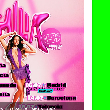
A LA LLEGADA DEL “.MP3” A ESPAÑA