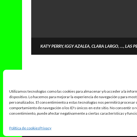
KATY PERRY, IGGY AZALEA, CLARA LARGO, …, LAS 
Utilizamos tecnologías como las cookies para almacenar y/o acceder a la infor
dispositivo. Lo hacemos para mejorar la experiencia de navegación y para mos
personalizados. El consentimiento a estas tecnologías nos permitirá procesar
comportamiento de navegación o los ID's únicos en este sitio. No consentir o re
consentimiento, puede afectar negativamente a ciertas características y funci
POLITICA PRIVACIDAD
POLÍTICA DE CORRECCIONES
Política de cookies
Privacy