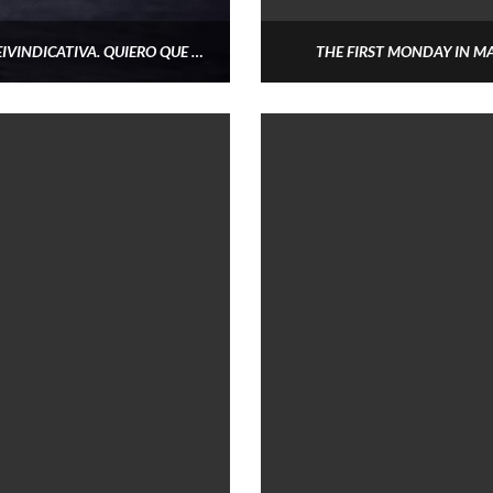
LYKI: “NO QUIERO QUE ME DEFINAN SOLO POR SER REIVINDICATIVA. QUIERO QUE ME ESCUCHEN PORQUE DISFRUTO HACIENDO MI MÚSICA”
THE FIRST MONDAY IN M