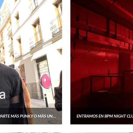
GLORYSIXVAIN: «YA QUE HE ESTADO SIEMPRE EN LA PARTE MÁS PUNKY O MÁS UNDERGROUND ME GUSTARÍA FORMARME. QUIERO EXPLOTARME EN TODOS LOS SENTIDOS»