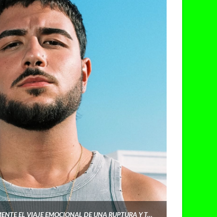
CURRO: «EL DISCO ES LITERALMENTE EL VIAJE EMOCIONAL DE UNA RUPTURA Y TODAS SUS FASES»