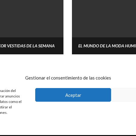
PEOR VESTIDAS DE LA SEMANA
Gestionar el consentimiento de las cookies
1
2
3
...
8
→
mación del
Aceptar
trar anuncios
 datos como el
MADSHION © 2025
tirar el
ones.
POLÍTICA DE DIVERSIDAD
POLÍTICA DE ÉTICA
POLÍTICA DE RESPUESTA ACTIVA
X
YOUTUBE
INSTAGRAM