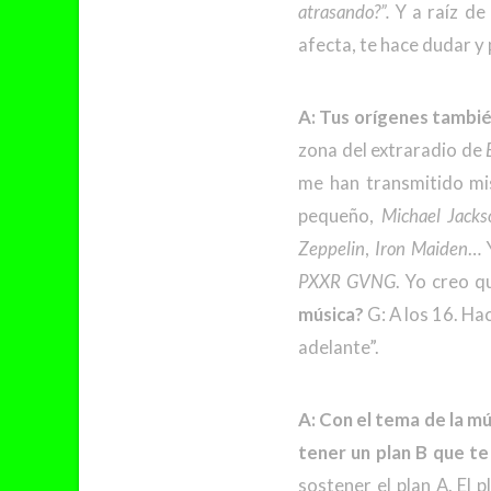
atrasando?”.
Y a raíz de 
afecta, te hace dudar y
A: Tus orígenes tambié
zona del extraradio de
me han transmitido mis
pequeño,
Michael Jacks
Zeppelin
,
Iron Maiden
… 
PXXR GVNG
. Yo creo 
música?
G: A los 16. Ha
adelante”.
A: Con el tema de la mú
tener un plan B que te
sostener el plan A. El p