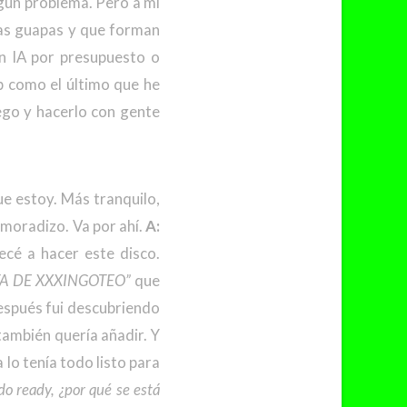
gún problema. Pero a mí
sas guapas y que forman
n IA por presupuesto o
p como el último que he
go y hacerlo con gente
ue estoy. Más tranquilo,
amoradizo. Va por ahí.
A:
cé a hacer este disco.
A DE XXXINGOTEO”
que
espués fui descubriendo
también quería añadir. Y
lo tenía todo listo para
odo ready, ¿por qué se está