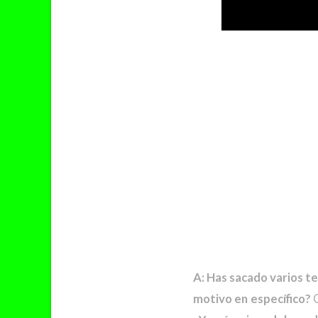
A: Has sacado varios te
motivo en específico?
G