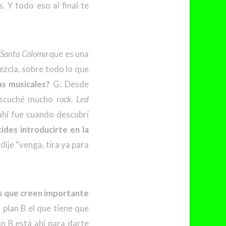
. Y todo eso al final te
e
Santa Coloma
que es una
ezcla, sobre todo lo que
ias musicales?
G: Desde
escuché mucho
rock
.
Led
hí fue cuando descubrí
ides introducirte en la
ije “venga, tira ya para
ros que creen importante
 plan B el que tiene que
lan B está ahí para darte