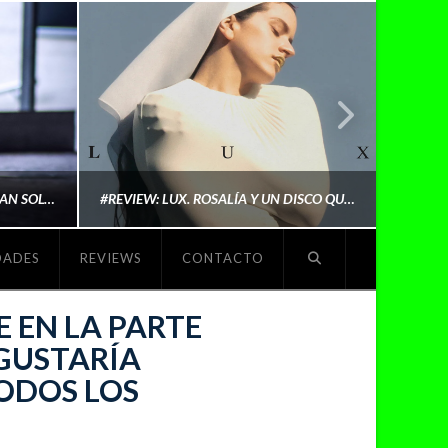
LYKI: “NO QUIERO QUE ME DEFINAN SOLO POR SER REIVINDICATIVA. QUIERO QUE ME ESCUCHEN PORQUE DISFRUTO HACIENDO MI MÚSICA”
#REVIEW: LUX. ROSALÍA Y UN DISCO QUE REDEFINE LO QUE SIGNIFICA SER ARTISTA
DADES
REVIEWS
CONTACTO
O
MICHAELS MADS
E EN LA PARTE
GUSTARÍA
ODOS LOS
NOVIEMBRE 5, 2025