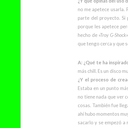
¿Y qué opinas del uso d
no me apetece usarla. 
parte del proyecto. Si
porque les apetece per
hecho de
«Troy G-Shock»
que tengo cerca y que s
A: ¿Qué te ha inspirad
más chill. Es un disco 
¿Y el proceso de crea
Estaba en un punto más
no tiene nada que ver 
cosas. También fue lleg
ahí hubo momentos muy g
sacarlo y se empezó a r