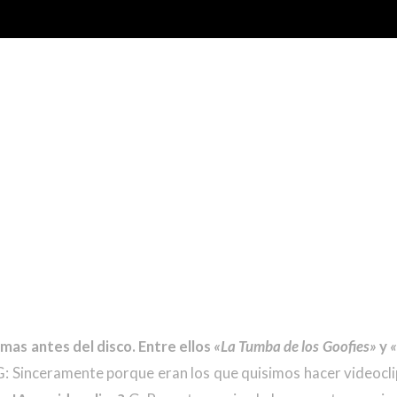
mas antes del disco. Entre ellos
«La Tumba de los Goofies»
y
«
: Sinceramente porque eran los que quisimos hacer videoclip