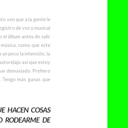
o veo que a la gente le
egistro de voz y musical
 el álbum antes de salir
i música, como que este
a un poco la intención, la
torelajo así que estoy
sar demasiado. Prefiero
s. Tengo más ganas que
UE HACEN COSAS
DO RODEARME DE