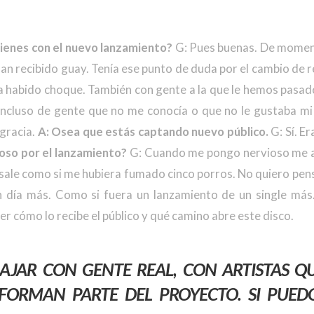
ienes con el nuevo lanzamiento?
G: Pues buenas. De moment
an recibido guay. Tenía ese punto de duda por el cambio de r
 habido choque. También con gente a la que le hemos pasado
 Incluso de gente que no me conocía o que no le gustaba m
 gracia.
A: Osea que estás captando nuevo público.
G: Sí. Er
ioso por el lanzamiento?
G: Cuando me pongo nervioso me au
 sale como si me hubiera fumado cinco porros. No quiero pen
 día más. Como si fuera un lanzamiento de un single má
er cómo lo recibe el público y qué camino abre este disco.
BAJAR CON GENTE REAL, CON ARTISTAS Q
FORMAN PARTE DEL PROYECTO. SI PUE