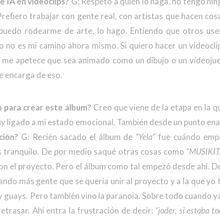
e IA en videoclips?
G: Respeto a quien lo haga, no tengo nin
Prefiero trabajar con gente real, con artistas que hacen co
 puedo rodearme de arte, lo hago. Entiendo que otros use
o no es mi camino ahora mismo. Si quiero hacer un videocli
me apetece que sea animado como un dibujo o un videojue
e encarga de eso.
o para crear este álbum?
Creo que viene de la etapa en la q
muy ligado a mi estado emocional. También desde un punto en
ción?
G: Recién sacado el álbum de
“Yela”
fue cuándo empe
 tranquilo. De por medio saqué otras cosas como
“MUSIKIT
con el proyecto. Pero el álbum como tal empezó desde ahí. D
ando más gente que se quería unir al proyecto y a la que yo 
uays. Pero también vino la paranoia. Sobre todo cuando ya 
etrasar. Ahí entra la frustración de decir:
“joder, si estaba t