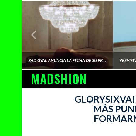
¿QUIÉN FINANCIA LA CULTURA QUE CONSUMIMOS?
BAD GYAL ANUNCIA LA FECHA DE SU PRÓXIMO ÁLBUM «MÁS CARA»
MADSHION
AINA MARTÍN MERINO
GLORYSIXVAIN
MÁS PUN
FORMARM
FEBRERO 6, 2026