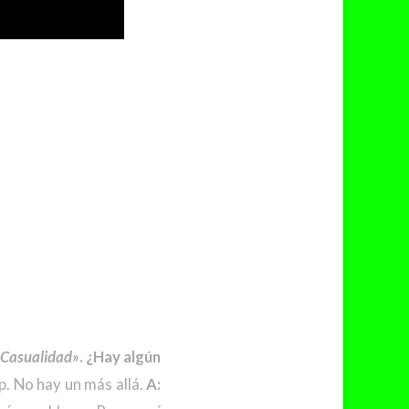
Casualidad»
. ¿Hay algún
. No hay un más allá.
A: