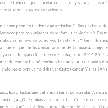
eso se tuvieron que cancelar conciertos y varias cosas más
 pensar sobre lo que estás haciendo.
n tienen peso en tu identidad artística.
G: Soy un chaval d
Barcelona
pero con orígenes de mi familia de
Andalucía
. Esa m
 abuelas, influye en cómo veo la vida.
A: ¿Y tus influenc
on
fue el que me hizo enamorarme de la música. Luego 
Y ya cuando apareció el
trap
en España, sobre 2014-2015, a
que todo eso me ha influenciado bastante.
A: ¿Y cuándo dec
ciendo bases porque me daba vergüenza cantar. Y a los 18 ya d
sica, hay artistas que defienden tener solo un plan A y ot
 sostenga. ¿Qué opinas al respecto?
G: Yo pienso que es el
lan A es la música y tiene que ser siempre lo principal. El p