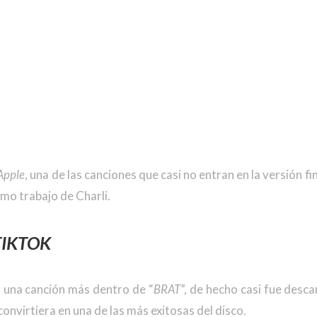
Apple
, una de las canciones que casi no entran en la versión fin
imo trabajo de Charli.
TIKTOK
 una canción más dentro de “
BRAT
”, de hecho casi fue desca
onvirtiera en una de las más exitosas del disco.