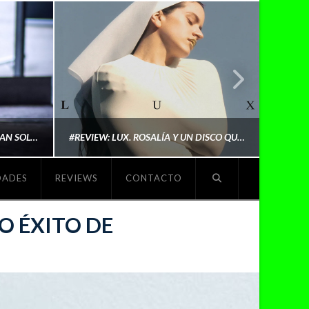
LYKI: “NO QUIERO QUE ME DEFINAN SOLO POR SER REIVINDICATIVA. QUIERO QUE ME ESCUCHEN PORQUE DISFRUTO HACIENDO MI MÚSICA”
#REVIEW: LUX. ROSALÍA Y UN DISCO QUE REDEFINE LO QUE SIGNIFICA SER ARTISTA
DADES
REVIEWS
CONTACTO
O
MICHAELS MADS
O ÉXITO DE
NOVIEMBRE 5, 2025