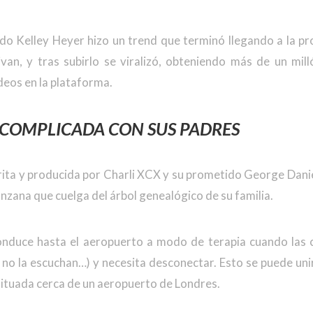
o Kelley Heyer hizo un trend que terminó llegando a la prop
van, y tras subirlo se viralizó, obteniendo más de un mill
deos en la plataforma.
 COMPLICADA CON SUS PADRES
rita y producida por Charli XCX y su prometido George Daniel
zana que cuelga del árbol genealógico de su familia.
nduce hasta el aeropuerto a modo de terapia cuando las c
 no la escuchan…) y necesita desconectar. Esto se puede unir
a situada cerca de un aeropuerto de Londres.