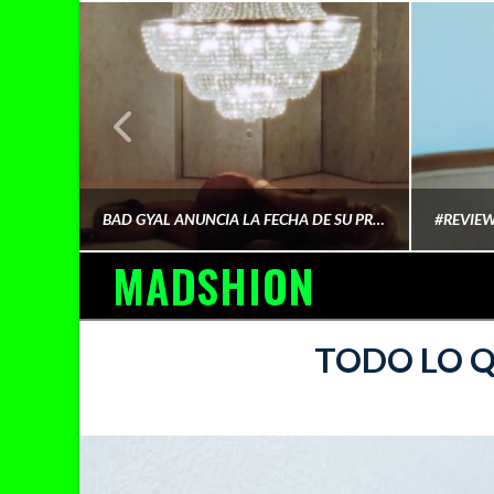
¿QUIÉN FINANCIA LA CULTURA QUE CONSUMIMOS?
BAD GYAL ANUNCIA LA FECHA DE SU PRÓXIMO ÁLBUM «MÁS CARA»
MADSHION
AINA MARTÍN MERINO
TODO LO Q
FEBRERO 6, 2026