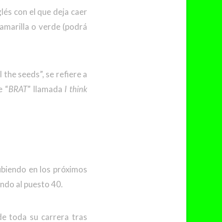
glés con el que deja caer
amarilla o verde (podrá
 the seeds”, se refiere a
e “
BRAT
” llamada
I think
ubiendo en los próximos
ando al puesto 40.
de toda su carrera tras