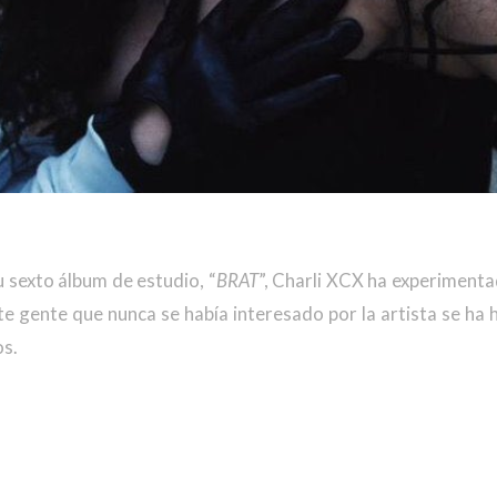
u sexto álbum de estudio, “
BRAT
”, Charli XCX ha experimenta
e gente que nunca se había interesado por la artista se ha 
os.