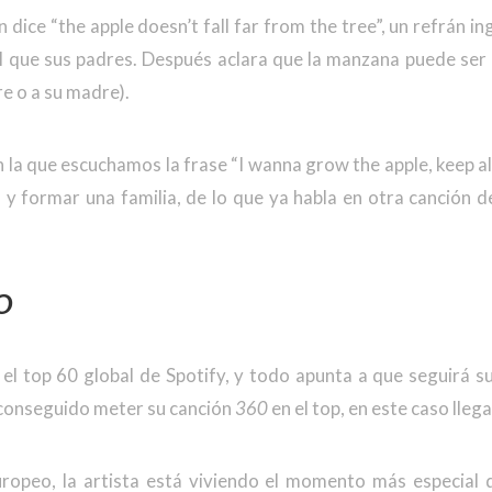
ón dice “the apple doesn’t fall far from the tree”, un refrán in
al que sus padres. Después aclara que la manzana puede ser 
e o a su madre).
 la que escuchamos la frase “I wanna grow the apple, keep all
 y formar una familia, de lo que ya habla en otra canción d
O
el top 60 global de Spotify, y todo apunta a que seguirá s
 conseguido meter su canción
360
en el top, en este caso lleg
ropeo, la artista está viviendo el momento más especial 