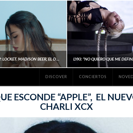
#REVIEW: LOCKET. MADISON BEER, EL DISCO DONDE POR FIN DEJA DE JUSTIFICARSE
DISCOVER
CONCIERTOS
NOVE
MICHAELS MADS
AINA MARTÍN MERIN
UE ESCONDE “APPLE”, EL NUEV
CHARLI XCX
ENERO 20, 2026
NOVIEMBRE 16, 2025