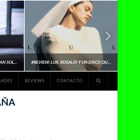
LYKI: “NO QUIERO QUE ME DEFINAN SOLO POR SER REIVINDICATIVA. QUIERO QUE ME ESCUCHEN PORQUE DISFRUTO HACIENDO MI MÚSICA”
#REVIEW: LUX. ROSALÍA Y UN DISCO QUE REDEFINE LO QUE SIGNIFICA SER ARTISTA
DADES
REVIEWS
CONTACTO
O
MICHAELS MADS
AÑA
NOVIEMBRE 5, 2025