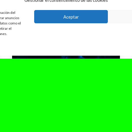
Gestionar el consentimiento de las cookies
mación del
Aceptar
trar anuncios
 datos como el
tirar el
ones.
marzo 2, 2025
Sebastián Yatra revienta Viña
del Mar 2025 con un show
legendario