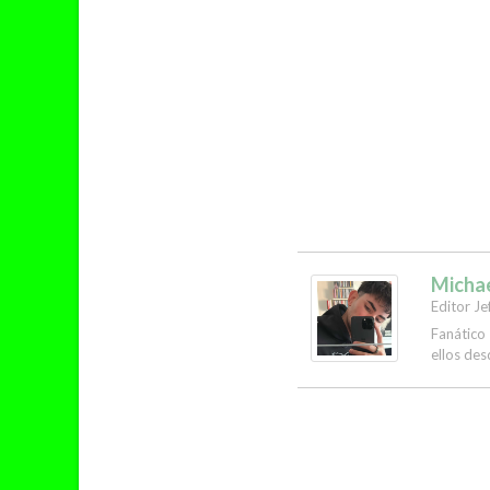
Micha
Editor Je
Fanático
ellos des