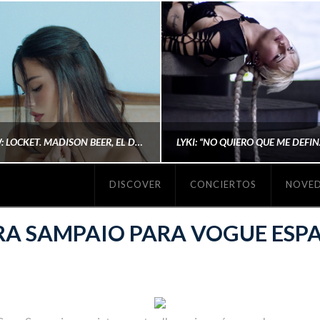
#REVIEW: LOCKET. MADISON BEER, EL DISCO DONDE POR FIN DEJA DE JUSTIFICARSE
DISCOVER
CONCIERTOS
NOVE
MICHAELS MADS
AINA MARTÍN MERIN
RA SAMPAIO PARA VOGUE ESP
ENERO 20, 2026
NOVIEMBRE 16, 2025