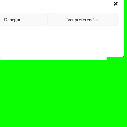
Denegar
Ver preferencias
febrero 12, 2025
EAZYBOI saca su álbum
«ASCARI»: un circuito lleno de
curvas
Ayer miércoles 11 de febrero a las 21h, el
malagueño Eazyboi lanzaba al mundo su nuevo
proyecto: «ASCARI». El álbum...
Leer Más