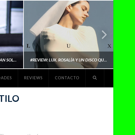
LYKI: “NO QUIERO QUE ME DEFINAN SOLO POR SER REIVINDICATIVA. QUIERO QUE ME ESCUCHEN PORQUE DISFRUTO HACIENDO MI MÚSICA”
#REVIEW: LUX. ROSALÍA Y UN DISCO QUE REDEFINE LO QUE SIGNIFICA SER ARTISTA
DADES
REVIEWS
CONTACTO
O
MICHAELS MADS
TILO
NOVIEMBRE 5, 2025