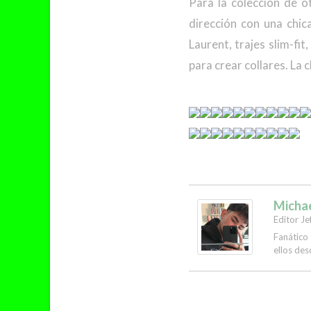
Para la colección de o
dirección con una chic
Laurent, trajes slim-fi
para crear collares. La 
Micha
Editor Je
Fanático
ellos des