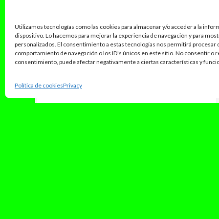
Utilizamos tecnologías como las cookies para almacenar y/o acceder a la infor
dispositivo. Lo hacemos para mejorar la experiencia de navegación y para mos
personalizados. El consentimiento a estas tecnologías nos permitirá procesar
comportamiento de navegación o los ID's únicos en este sitio. No consentir o re
consentimiento, puede afectar negativamente a ciertas características y funci
Política de cookies
Privacy
julio 5, 2025
La música en CATALÀ està de
MODA?
Desde hace ya un tiempo, la música en catalán
dejó de ser una cosa local para convertirse en
un fenómeno...
Leer Más