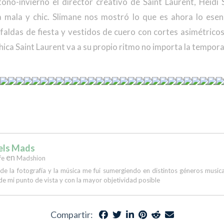
toño-invierno el director creativo de Saint Laurent, Heidi 
a mala y chic. Slimane nos mostró lo que es ahora lo esenc
t, faldas de fiesta y vestidos de cuero con cortes asimétricos
chica Saint Laurent va a su propio ritmo no importa la tempor
els Mads
en
fe
Madshion
 de la fotografía y la música me fui sumergiendo en distintos géneros musi
de mi punto de vista y con la mayor objetividad posible
Compartir: