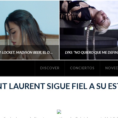
#REVIEW: LOCKET. MADISON BEER, EL DISCO DONDE POR FIN DEJA DE JUSTIFICARSE
DISCOVER
CONCIERTOS
NOVE
MICHAELS MADS
AINA MARTÍN MERIN
NT LAURENT SIGUE FIEL A SU ES
ENERO 20, 2026
NOVIEMBRE 16, 2025