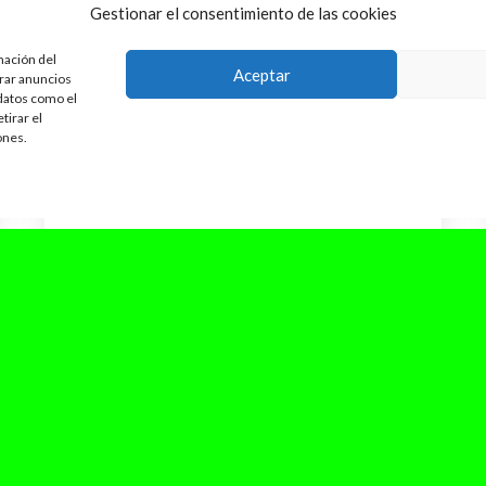
Gestionar el consentimiento de las cookies
mación del
Aceptar
trar anuncios
 datos como el
tirar el
ones.
marzo 15, 2025
Suu abre su gira de presentación
de «Material sensible»
Suu ha dado el pistoletazo de salida a su
esperada gira de presentación de «Material
sensible» con un concierto vibrante...
Leer Más