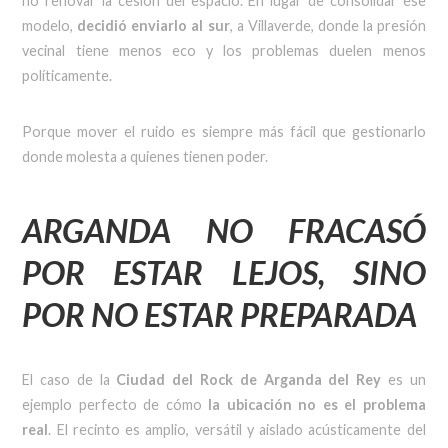
no renovar la cesión del espacio. En lugar de consolidar ese
modelo,
decidió enviarlo al sur
, a Villaverde, donde la presión
vecinal tiene menos eco y los problemas duelen menos
políticamente.
Porque mover el ruido es siempre más fácil que gestionarlo
donde molesta a quienes tienen poder.
ARGANDA NO FRACASÓ
POR ESTAR LEJOS, SINO
POR NO ESTAR PREPARADA
El caso de la
Ciudad del Rock de Arganda del Rey
es un
ejemplo perfecto de cómo
la ubicación no es el problema
real
. El recinto es amplio, versátil y aislado acústicamente del