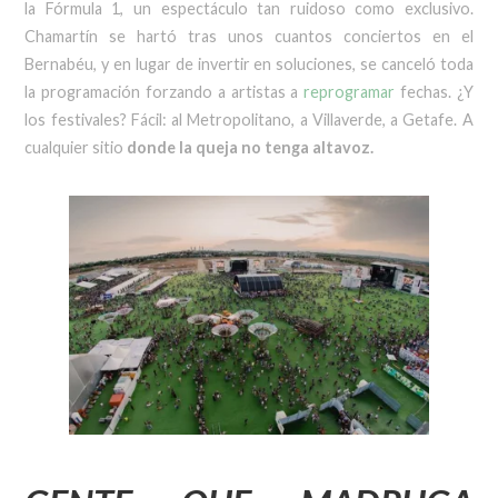
la Fórmula 1, un espectáculo tan ruidoso como exclusivo.
Chamartín se hartó tras unos cuantos conciertos en el
Bernabéu, y en lugar de invertir en soluciones, se canceló toda
la programación forzando a artistas a
reprogramar
fechas. ¿Y
los festivales? Fácil: al Metropolitano, a Villaverde, a Getafe. A
cualquier sitio
donde la queja no tenga altavoz.