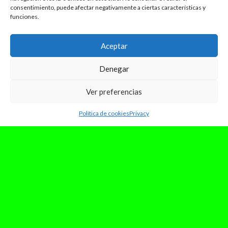
consentimiento, puede afectar negativamente a ciertas características y
funciones.
Aceptar
Denegar
Ver preferencias
Política de cookies
Privacy
septiembre 27, 2025
REVIEW: Vie. Doja Cat y el dilema
de un pop demasiado blanco
Doja Cat siempre se ha movido entre la
provocación y el pop más mainstream. Tras el
caos de Scarlet y el impacto...