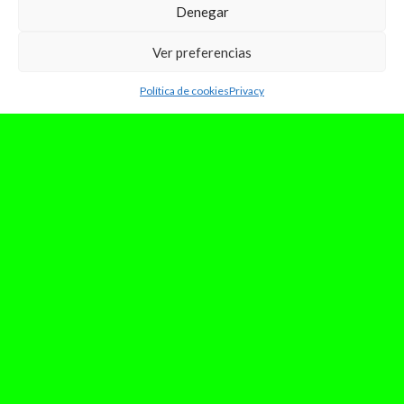
Denegar
Ver preferencias
Política de cookies
Privacy
noviembre 5, 2025
Leaked on purpose — Cuando
filtrar se convierte en estrategia
En una industria donde todo está milimetrado, el
único elemento capaz de romper la rutina es el
caos. Durante años,...
Leer Más