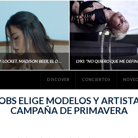
#REVIEW: LOCKET. MADISON BEER, EL DISCO DONDE POR FIN DEJA DE JUSTIFICARSE
DISCOVER
CONCIERTOS
NOVE
MICHAELS MADS
AINA MARTÍN MERIN
OBS ELIGE MODELOS Y ARTISTA
CAMPAÑA DE PRIMAVERA
ENERO 20, 2026
NOVIEMBRE 16, 2025