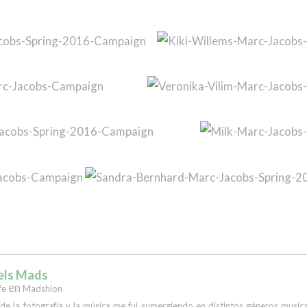
els Mads
en
fe
Madshion
 de la fotografía y la música me fui sumergiendo en distintos géneros musi