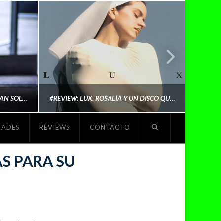
LYKI: “NO QUIERO QUE ME DEFINAN SOLO POR SER REIVINDICATIVA. QUIERO QUE ME ESCUCHEN PORQUE DISFRUTO HACIENDO MI MÚSICA”
#REVIEW: LUX. ROSALÍA Y UN DISCO QUE REDEFINE LO QUE SIGNIFICA SER ARTISTA
DADES
REVIEWS
CONTACTO
O
MICHAELS MADS
S PARA SU
NOVIEMBRE 5, 2025