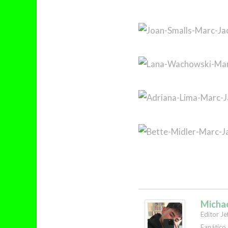
Micha
Editor Je
Fanático