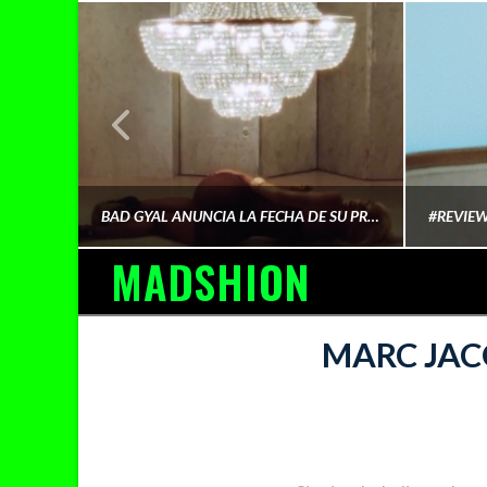
¿QUIÉN FINANCIA LA CULTURA QUE CONSUMIMOS?
BAD GYAL ANUNCIA LA FECHA DE SU PRÓXIMO ÁLBUM «MÁS CARA»
MADSHION
AINA MARTÍN MERINO
MARC JAC
FEBRERO 6, 2026