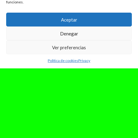
funciones.
Aceptar
Denegar
Ver preferencias
junio 8, 2026
Política de cookies
Privacy
Ariana Grande vuelve a los
escenarios y emociona a sus fans
en el arranque del Eternal
Sunshine Tour
Han pasado seis años desde la última gira de
Ariana Grande y, viendo las imágenes de la
primera noche del Eternal...
Leer Más