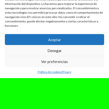
información del dispositivo. Lo hacemos para mejorar la experiencia de
navegación y para mostrar anuncios personalizados. El consentimiento a
estas tecnologías nos permitirá procesar datos como el comportamiento de
navegación o los ID's únicos en este sitio. No consentir o retirar el
consentimiento, puede afectar negativamente a ciertas características y
funciones.
Aceptar
Denegar
Ver preferencias
Política de cookies
Privacy
marzo 8, 2025
Barry B lanza “Infancia Mal
Calibrada”, una reflexión sin