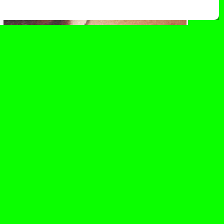
mayo 15, 2025
Todo sobre el nuevo single, la
gira y el álbum de Violeta
El pasado jueves 8 de mayo, Violeta Hódar
lanzó “II.Contigo”. Una balada que deja clara,