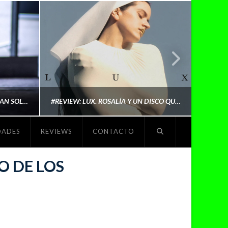
LYKI: “NO QUIERO QUE ME DEFINAN SOLO POR SER REIVINDICATIVA. QUIERO QUE ME ESCUCHEN PORQUE DISFRUTO HACIENDO MI MÚSICA”
#REVIEW: LUX. ROSALÍA Y UN DISCO QUE REDEFINE LO QUE SIGNIFICA SER ARTISTA
DADES
REVIEWS
CONTACTO
O
MICHAELS MADS
O DE LOS
NOVIEMBRE 5, 2025