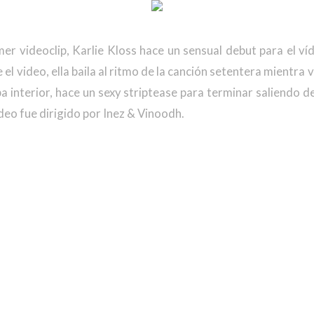
r videoclip, Karlie Kloss hace un sensual debut para el víde
el video, ella baila al ritmo de la canción setentera mientra ve
pa interior, hace un sexy striptease para terminar saliendo d
ídeo fue dirigido por Inez & Vinoodh.