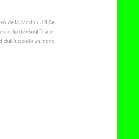
o de la canción «I’ll Be
 un clip de «Soul Train».
el club luciendo un mono