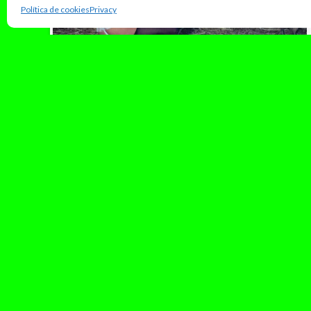
Política de cookies
Privacy
octubre 15, 2025
Entre la censura y la catarsis: el
regreso de Ana Mena
El 10 de octubre Ana Mena volvió con el
sencillo “Lárgate”, que supone un nuevo