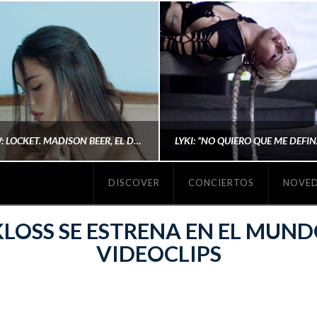
#REVIEW: LOCKET. MADISON BEER, EL DISCO DONDE POR FIN DEJA DE JUSTIFICARSE
DISCOVER
CONCIERTOS
NOVE
MICHAELS MADS
AINA MARTÍN MERIN
KLOSS SE ESTRENA EN EL MUND
VIDEOCLIPS
ENERO 20, 2026
NOVIEMBRE 16, 2025