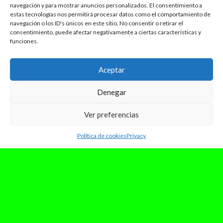
navegación y para mostrar anuncios personalizados. El consentimiento a
estas tecnologías nos permitirá procesar datos como el comportamiento de
navegación o los ID's únicos en este sitio. No consentir o retirar el
consentimiento, puede afectar negativamente a ciertas características y
funciones.
Aceptar
Denegar
Ver preferencias
Política de cookies
Privacy
marzo 6, 2025
toni duart regresa con
“treintaycinco”: Una travesía
nostálgica a través de los
recuerdos