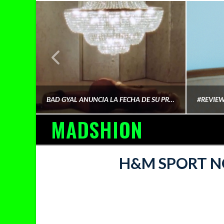
¿QUIÉN FINANCIA LA CULTURA QUE CONSUMIMOS?
BAD GYAL ANUNCIA LA FECHA DE SU PRÓXIMO ÁLBUM «MÁS CARA»
MADSHION
AINA MARTÍN MERINO
H&M SPORT N
FEBRERO 6, 2026