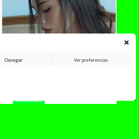
Denegar
Ver preferencias
enero 20, 2026
#REVIEW: locket. Madison Beer,
el disco donde por fin deja de
justificarse