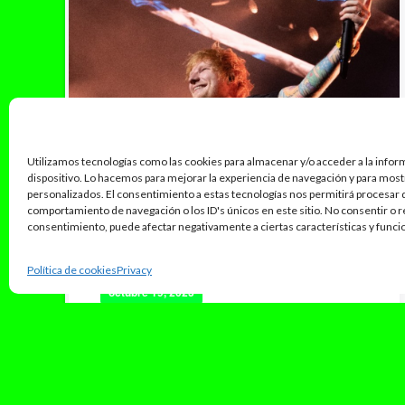
Utilizamos tecnologías como las cookies para almacenar y/o acceder a la infor
dispositivo. Lo hacemos para mejorar la experiencia de navegación y para mos
personalizados. El consentimiento a estas tecnologías nos permitirá procesar
comportamiento de navegación o los ID's únicos en este sitio. No consentir o re
consentimiento, puede afectar negativamente a ciertas características y funci
Política de cookies
Privacy
octubre 19, 2023
Rock In Rio Lisboa anuncia el
cartel completo para el día 16
de junio con Ed Sheeran y Calum
Scott a la cabeza