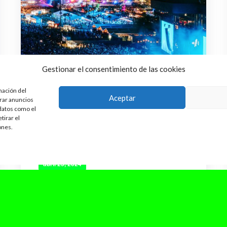
Gestionar el consentimiento de las cookies
mación del
Aceptar
trar anuncios
 datos como el
tirar el
ones.
abril 25, 2024
De Lana del Rey a Doja Cat: Los
mejores momentos del segundo
fin de semana de Coachella
2024