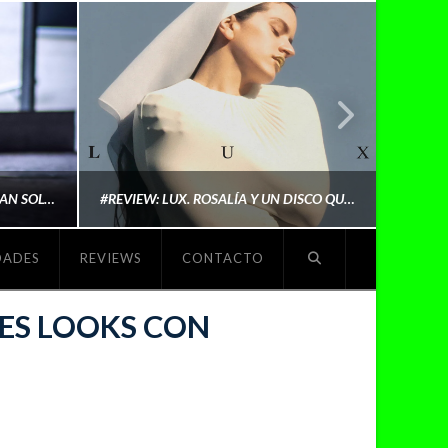
LYKI: “NO QUIERO QUE ME DEFINAN SOLO POR SER REIVINDICATIVA. QUIERO QUE ME ESCUCHEN PORQUE DISFRUTO HACIENDO MI MÚSICA”
#REVIEW: LUX. ROSALÍA Y UN DISCO QUE REDEFINE LO QUE SIGNIFICA SER ARTISTA
DADES
REVIEWS
CONTACTO
O
MICHAELS MADS
ES LOOKS CON
NOVIEMBRE 5, 2025