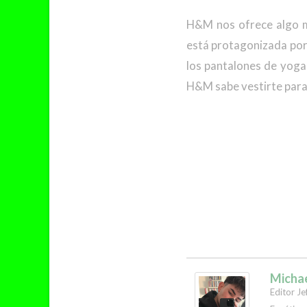
H&M nos ofrece algo m
está protagonizada por 
los pantalones de yoga 
H&M sabe vestirte para
Micha
Editor Je