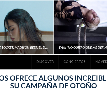
#REVIEW: LOCKET. MADISON BEER, EL DISCO DONDE POR FIN DEJA DE JUSTIFICARSE
DISCOVER
CONCIERTOS
NOVE
MICHAELS MADS
AINA MARTÍN MERIN
OS OFRECE ALGUNOS INCREIBL
SU CAMPAÑA DE OTOÑO
ENERO 20, 2026
NOVIEMBRE 16, 2025