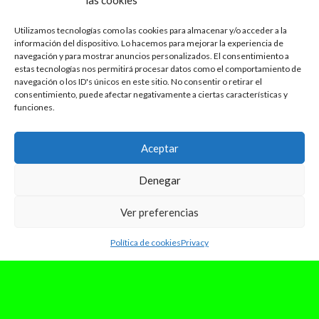
las cookies
Utilizamos tecnologías como las cookies para almacenar y/o acceder a la
información del dispositivo. Lo hacemos para mejorar la experiencia de
navegación y para mostrar anuncios personalizados. El consentimiento a
estas tecnologías nos permitirá procesar datos como el comportamiento de
navegación o los ID's únicos en este sitio. No consentir o retirar el
consentimiento, puede afectar negativamente a ciertas características y
funciones.
Aceptar
Denegar
Ver preferencias
Política de cookies
Privacy
enero 31, 2024
DISCOVER: mvrk, un home studio
en Vallecas