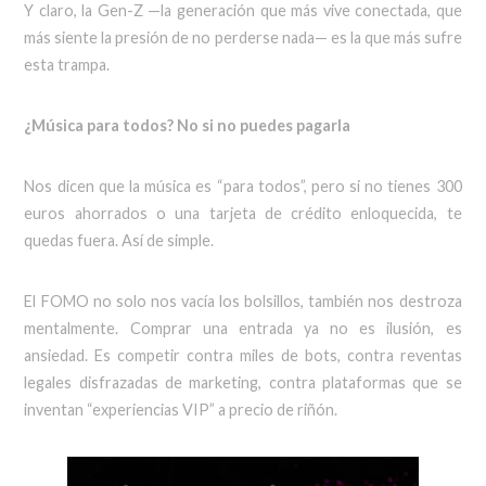
Y claro, la Gen-Z —la generación que más vive conectada, que
más siente la presión de no perderse nada— es la que más sufre
esta trampa.
¿Música para todos? No si no puedes pagarla
Nos dicen que la música es “para todos”, pero si no tienes 300
euros ahorrados o una tarjeta de crédito enloquecida, te
quedas fuera. Así de simple.
El FOMO no solo nos vacía los bolsillos, también nos destroza
mentalmente. Comprar una entrada ya no es ilusión, es
ansiedad. Es competir contra miles de bots, contra reventas
legales disfrazadas de marketing, contra plataformas que se
inventan “experiencias VIP” a precio de riñón.