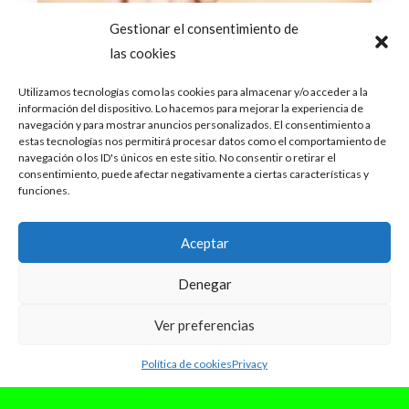
Gestionar el consentimiento de
las cookies
Utilizamos tecnologías como las cookies para almacenar y/o acceder a la
información del dispositivo. Lo hacemos para mejorar la experiencia de
navegación y para mostrar anuncios personalizados. El consentimiento a
estas tecnologías nos permitirá procesar datos como el comportamiento de
navegación o los ID's únicos en este sitio. No consentir o retirar el
consentimiento, puede afectar negativamente a ciertas características y
funciones.
abril 2, 2025
#DISCOVER: Valentina Rico, la
Aceptar
pluma detrás de la voz
Denegar
Valentina Rico es una cantautora y productora
originaria de Medellín, Colombia. Desde los 11
años comenzó a escribir sus propias...
Ver preferencias
Leer Más
Política de cookies
Privacy