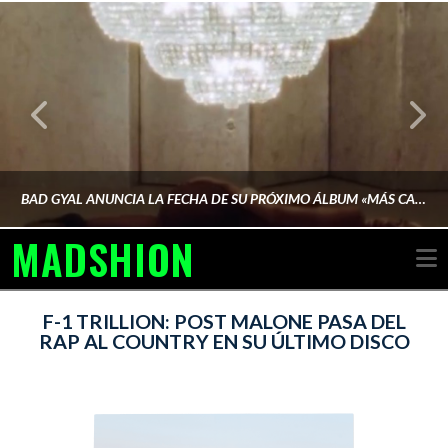
BAD GYAL ANUNCIA LA FECHA DE SU PRÓXIMO ÁLBUM «MÁS CARA»
MADSHION
N
AINA MARTÍN MERINO
F-1 TRILLION: POST MALONE PASA DEL
RAP AL COUNTRY EN SU ÚLTIMO DISCO
FEBRERO 6, 2026