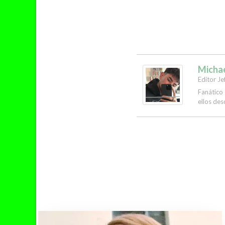
Micha
Editor Je
Fanático
ellos des