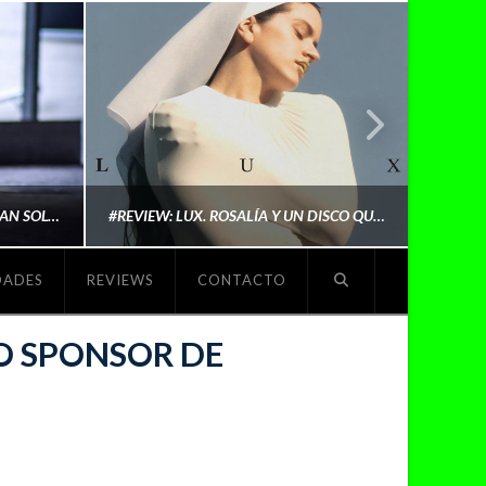
LYKI: “NO QUIERO QUE ME DEFINAN SOLO POR SER REIVINDICATIVA. QUIERO QUE ME ESCUCHEN PORQUE DISFRUTO HACIENDO MI MÚSICA”
#REVIEW: LUX. ROSALÍA Y UN DISCO QUE REDEFINE LO QUE SIGNIFICA SER ARTISTA
DADES
REVIEWS
CONTACTO
O
MICHAELS MADS
O SPONSOR DE
NOVIEMBRE 5, 2025