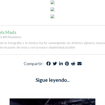
els Mads
en
fe
Madshion
 de la fotografía y la música me fui sumergiendo en distintos géneros musi
de mi punto de vista y con la mayor objetividad posible
Compartir:
Sigue leyendo...