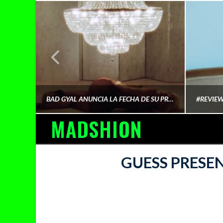
¿QUIÉN FINANCIA LA CULTURA QUE CONSUMIMOS?
BAD GYAL ANUNCIA LA FECHA DE SU PRÓXIMO ÁLBUM «MÁS CARA»
MADSHION
AINA MARTÍN MERINO
GUESS PRESE
FEBRERO 6, 2026