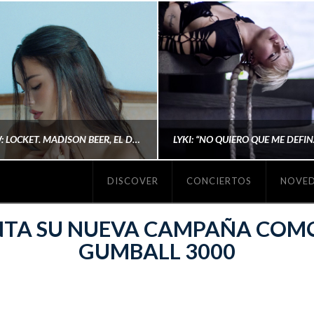
#REVIEW: LOCKET. MADISON BEER, EL DISCO DONDE POR FIN DEJA DE JUSTIFICARSE
DISCOVER
CONCIERTOS
NOVE
MICHAELS MADS
AINA MARTÍN MERIN
NTA SU NUEVA CAMPAÑA COM
GUMBALL 3000
ENERO 20, 2026
NOVIEMBRE 16, 2025