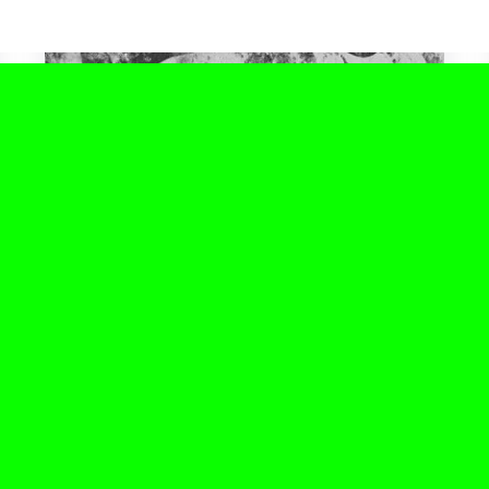
junio 15, 2024
TORII YAMA, EL NUEVO DISCO
DE DELLAFUENTE DEDICADO A
GRANADA
Dellafuente, artista granadino que este año
cumple una década en el camino de la música,
ha lanzado su esperado álbum “Torii...
Leer Más