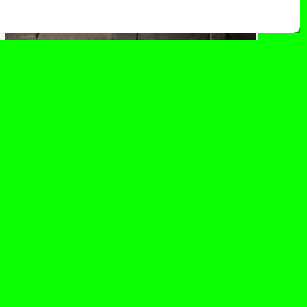
marzo 16, 2024
«Corazón Quemado» el nuevo
single de Samuraï con el que
vuelve a su sonido característico
Samuraï, la artista española que ha
conquistado al público con su versatilidad y
energía desenfrenada, presenta «Corazón
Quemado», su nuevo...
Leer Más