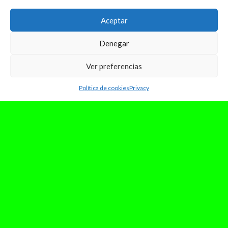
Aceptar
Denegar
Ver preferencias
Política de cookies
Privacy
junio 8, 2024
REVIEW: Charli XCX domina el
club con “BRAT”
Charli XCX es una de esas artistas que debería
tener mucho más reconocimiento del que tiene,
y ella lo sabe....
Leer Más