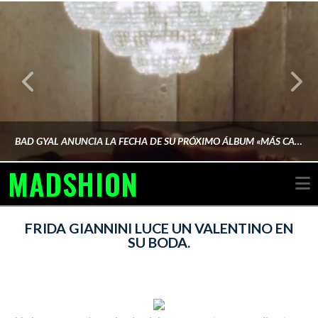
BAD GYAL ANUNCIA LA FECHA DE SU PRÓXIMO ÁLBUM «MÁS CARA»
MADSHION
N
AINA MARTÍN MERINO
FRIDA GIANNINI LUCE UN VALENTINO EN
SU BODA.
FEBRERO 6, 2026