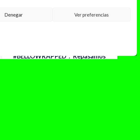
Denegar
Ver preferencias
noviembre 29, 2023
#BELLOWRAPPED : Repasamos
el año de Ana Mena desde
Bellodrama a Artista del Año
Ana Mena ha vivido un increíble año desde
lanzamiento de su aclamado álbum
«Bellodrama» hasta ser coronada como Artista
del...
Leer Más