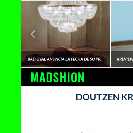
¿QUIÉN FINANCIA LA CULTURA QUE CONSUMIMOS?
BAD GYAL ANUNCIA LA FECHA DE SU PRÓXIMO ÁLBUM «MÁS CARA»
MADSHION
AINA MARTÍN MERINO
DOUTZEN KRO
FEBRERO 6, 2026