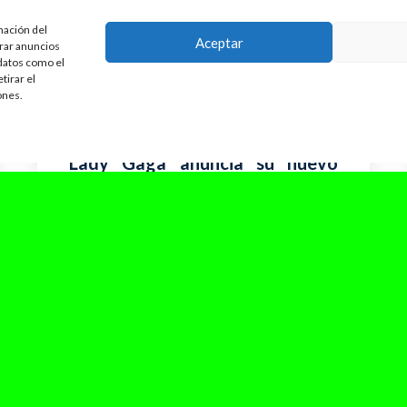
mación del
Aceptar
trar anuncios
 datos como el
tirar el
ones.
enero 27, 2025
Lady Gaga anuncia su nuevo
álbum, «MAYHEM», para el
próximo 7 de marzo.
Lady Gaga está lista para cautivar nuevamente
al mundo con su próximo álbum, una obra que
promete explorar territorios emocionales...
Leer Más