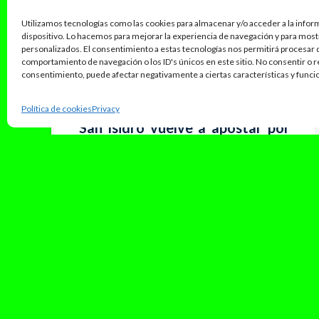
Utilizamos tecnologías como las cookies para almacenar y/o acceder a la infor
dispositivo. Lo hacemos para mejorar la experiencia de navegación y para mos
personalizados. El consentimiento a estas tecnologías nos permitirá procesar
comportamiento de navegación o los ID's únicos en este sitio. No consentir o re
consentimiento, puede afectar negativamente a ciertas características y funci
mayo 12, 2025
Política de cookies
Privacy
San Isidro vuelve a apostar por
el género urban un año más
Las fiestas de San Isidro ya están aquí y, como
viene pasando en los últimos años, han dejado
claro que...
Leer Más