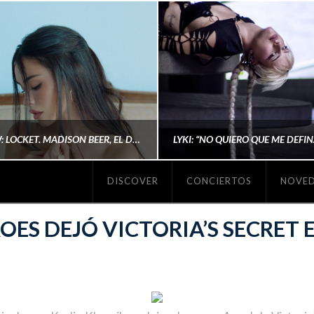
#REVIEW: LOCKET. MADISON BEER, EL DISCO DONDE POR FIN DEJA DE JUSTIFICARSE
DISCOVER
CONCIERTOS
NOVE
MICHAELS MADS
AINA MARTÍN MERIN
ES DEJÓ VICTORIA’S SECRET 
ENERO 20, 2026
NOVIEMBRE 16, 2025