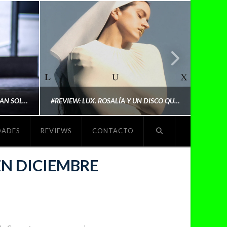
LYKI: “NO QUIERO QUE ME DEFINAN SOLO POR SER REIVINDICATIVA. QUIERO QUE ME ESCUCHEN PORQUE DISFRUTO HACIENDO MI MÚSICA”
#REVIEW: LUX. ROSALÍA Y UN DISCO QUE REDEFINE LO QUE SIGNIFICA SER ARTISTA
DADES
REVIEWS
CONTACTO
O
MICHAELS MADS
EN DICIEMBRE
NOVIEMBRE 5, 2025