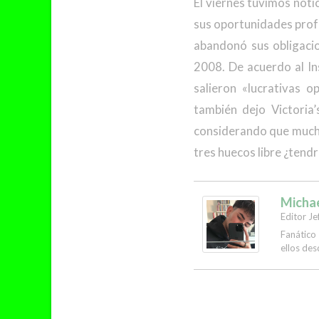
El viernes tuvimos notic
sus oportunidades profe
abandonó sus obligacio
2008. De acuerdo al In
salieron «lucrativas 
también dejo Victoria
considerando que muchas
tres huecos libre ¿ten
Micha
Editor Je
Fanático
ellos des