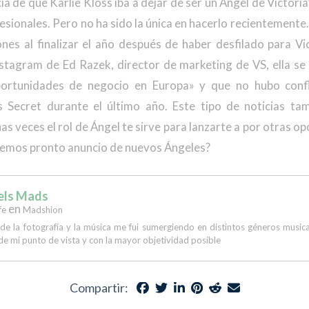
ia de que Karlie Kloss iba a dejar de ser un Angel de Victori
sionales. Pero no ha sido la única en hacerlo recientement
nes al finalizar el año después de haber desfilado para Vic
stagram de Ed Razek, director de marketing de VS, ella s
oportunidades de negocio en Europa» y que no hubo confli
’s Secret durante el último año. Este tipo de noticias t
 veces el rol de Ángel te sirve para lanzarte a por otras op
dremos pronto anuncio de nuevos Ángeles?
els Mads
en
fe
Madshion
 de la fotografía y la música me fui sumergiendo en distintos géneros musi
de mi punto de vista y con la mayor objetividad posible
Compartir: