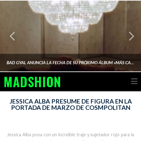
BAD GYAL ANUNCIA LA FECHA DE SU PRÓXIMO ÁLBUM «MÁS CARA»
MADSHION
N
AINA MARTÍN MERINO
JESSICA ALBA PRESUME DE FIGURA EN LA
PORTADA DE MARZO DE COSMPOLITAN
FEBRERO 6, 2026
Jessica Alba posa con un increíble traje y sujetador rojo para la