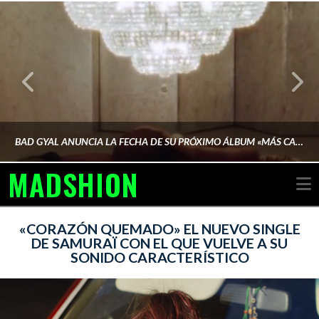
BAD GYAL ANUNCIA LA FECHA DE SU PRÓXIMO ÁLBUM «MÁS CARA»
MADSHION
N
AINA MARTÍN MERINO
«CORAZÓN QUEMADO» EL NUEVO SINGLE
DE SAMURAÏ CON EL QUE VUELVE A SU
SONIDO CARACTERÍSTICO
FEBRERO 6, 2026