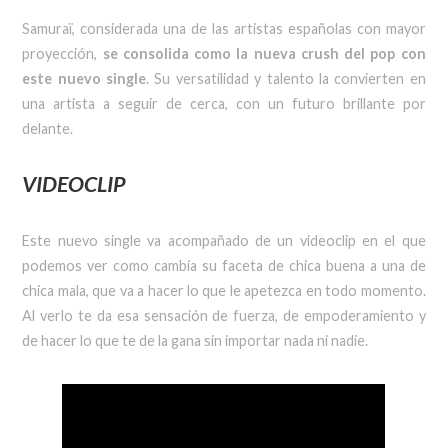
Samuraï, considerada una de las artistas españolas con mayor
proyección,
se consolida como la nueva crush del pop con
este nuevo single
. Su versatilidad y talento la convierten en
una artista a seguir de cerca, con un futuro brillante por
delante.
VIDEOCLIP
Este nuevo single va acompañado de un videoclip en el que
podemos ver como cambia su faceta de chica buena a una de
chica mala, que va a hacer lo que le apetezca en todo momento.
Al verlo te da esa sensación de fuerza, de empoderamiento y
de hacer lo que te de la gana sin importar nada ni nadie.