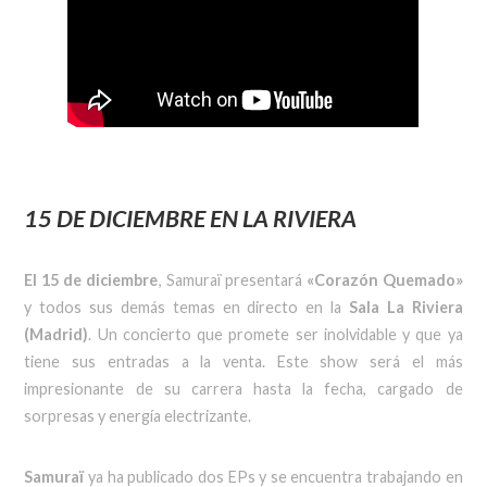
15 DE DICIEMBRE EN LA RIVIERA
El 15 de diciembre
, Samuraï presentará
«Corazón Quemado»
y todos sus demás temas en directo en la
Sala La Riviera
(Madrid)
. Un concierto que promete ser inolvidable y que ya
tiene sus entradas a la venta. Este show será el más
impresionante de su carrera hasta la fecha, cargado de
sorpresas y energía electrizante.
Samuraï
ya ha publicado dos EPs y se encuentra trabajando en