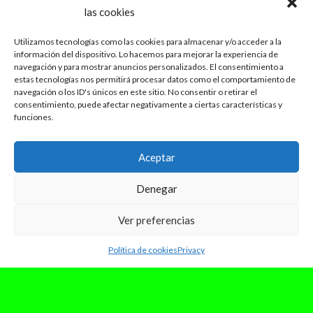
las cookies
Utilizamos tecnologías como las cookies para almacenar y/o acceder a la
información del dispositivo. Lo hacemos para mejorar la experiencia de
navegación y para mostrar anuncios personalizados. El consentimiento a
estas tecnologías nos permitirá procesar datos como el comportamiento de
agosto 2, 2024
navegación o los ID's únicos en este sitio. No consentir o retirar el
Shawn Mendes anuncia “Shawn”,
consentimiento, puede afectar negativamente a ciertas características y
funciones.
su próximo álbum homónimo
Aceptar
El cantante y compositor Shawn Mendes ha
anunciado su próximo trabajo de nombre
homónimo, “Shawn”, para el próximo 18 de
Denegar
octubre. El...
Leer Más
Ver preferencias
Política de cookies
Privacy