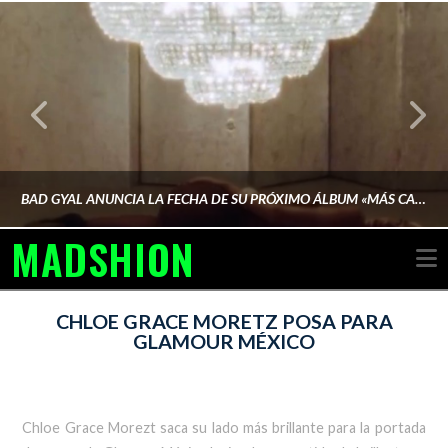
BAD GYAL ANUNCIA LA FECHA DE SU PRÓXIMO ÁLBUM «MÁS CARA»
MADSHION
N
AINA MARTÍN MERINO
CHLOE GRACE MORETZ POSA PARA
GLAMOUR MÉXICO
FEBRERO 6, 2026
Chloe Grace Morezt saca su lado más brillante para la portada