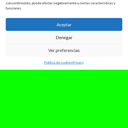
consentimiento, puede afectar negativamente a ciertas características y
funciones.
Aceptar
Denegar
Ver preferencias
Política de cookies
Privacy
abril 12, 2024
El “Espresso” de Sabrina
Carpenter
La edición 2024 de Coachella ha llegado y nadie
nos está mimando más que Sabrina Carpenter,
quien está estrenando nueva...
Leer Más