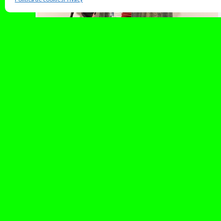
febrero 9, 2026
Trump the Bill. Sunshine Benzi es
la nueva escena del rap
De trabajar en un dispensario a sensación de
TikTok en Estados Unidos, Sunshine se ha
ganado un lugar en la...