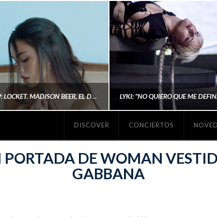
#REVIEW: LOCKET. MADISON BEER, EL DISCO DONDE POR FIN DEJA DE JUSTIFICARSE
DISCOVER
CONCIERTOS
NOVE
MICHAELS MADS
AINA MARTÍN MERIN
I PORTADA DE WOMAN VESTID
GABBANA
ENERO 20, 2026
NOVIEMBRE 16, 2025