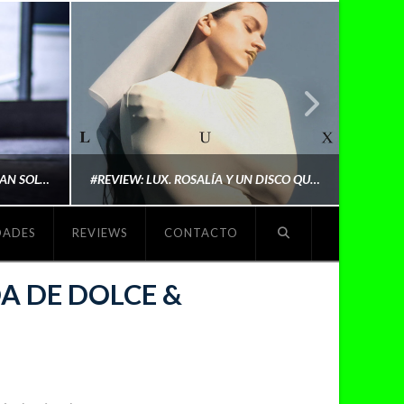
LYKI: “NO QUIERO QUE ME DEFINAN SOLO POR SER REIVINDICATIVA. QUIERO QUE ME ESCUCHEN PORQUE DISFRUTO HACIENDO MI MÚSICA”
#REVIEW: LUX. ROSALÍA Y UN DISCO QUE REDEFINE LO QUE SIGNIFICA SER ARTISTA
DADES
REVIEWS
CONTACTO
O
MICHAELS MADS
A DE DOLCE &
NOVIEMBRE 5, 2025