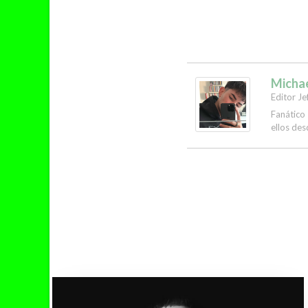
Micha
Editor Je
Fanático
ellos des