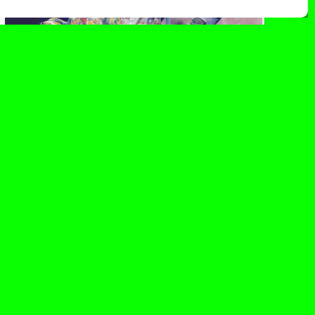
abril 29, 2024
Mon Laferte presenta en
concierto este verano
«Autopoiética Tour”
La artista multidisciplinar Mon Laferte actuará
en España este verano como parte de su gira