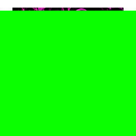
enero 22, 2026
Así se vivió la noche en
Vampirina
El evento presentado por Metrika y D Basto
tuvo dos paradas seguidas. El 15 de enero en
Madrid, coincidiendo con...