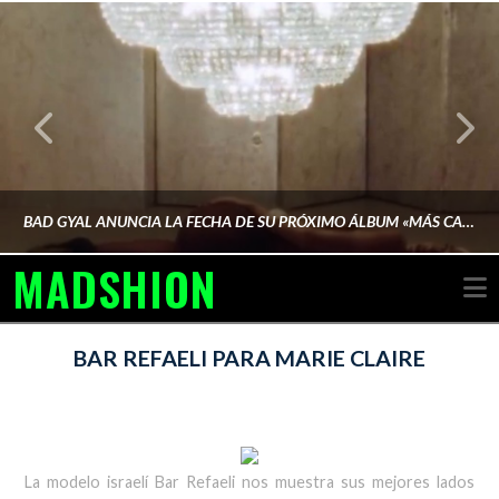
BAD GYAL ANUNCIA LA FECHA DE SU PRÓXIMO ÁLBUM «MÁS CARA»
MADSHION
N
AINA MARTÍN MERINO
BAR REFAELI PARA MARIE CLAIRE
FEBRERO 6, 2026
La modelo israelí Bar Refaeli nos muestra sus mejores lados