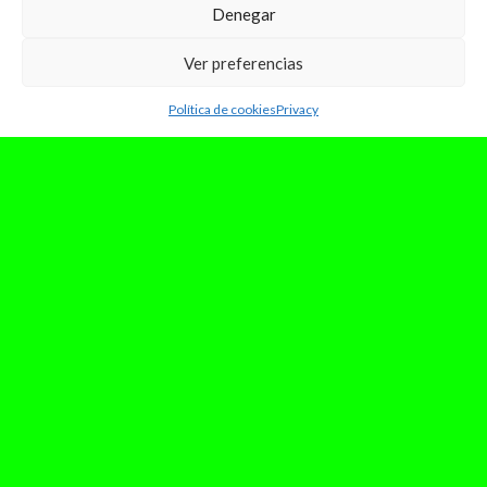
Denegar
Ver preferencias
Política de cookies
Privacy
octubre 17, 2024
Lola Índigo hará gira de estadios
en España en 2025
Prepárate para vivir la mejor gira de Lola Índigo
en tu ciudad. Acaba de anunciar que en 2025
realizará una...
Leer Más