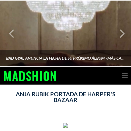
BAD GYAL ANUNCIA LA FECHA DE SU PRÓXIMO ÁLBUM «MÁS CARA»
MADSHION
N
AINA MARTÍN MERINO
ANJA RUBIK PORTADA DE HARPER’S
BAZAAR
FEBRERO 6, 2026