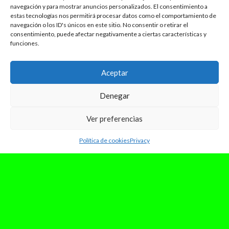
navegación y para mostrar anuncios personalizados. El consentimiento a
estas tecnologías nos permitirá procesar datos como el comportamiento de
navegación o los ID's únicos en este sitio. No consentir o retirar el
consentimiento, puede afectar negativamente a ciertas características y
funciones.
Aceptar
Denegar
Ver preferencias
Política de cookies
Privacy
junio 3, 2026
“EL DOLOR QUE HAY AHÍ
AFUERA” ES EL NUEVO SINGLE DE
ASTRANTIA