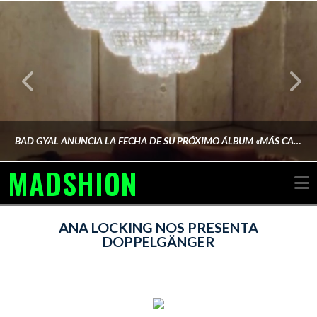
BAD GYAL ANUNCIA LA FECHA DE SU PRÓXIMO ÁLBUM «MÁS CARA»
MADSHION
N
AINA MARTÍN MERINO
ANA LOCKING NOS PRESENTA
DOPPELGÄNGER
FEBRERO 6, 2026