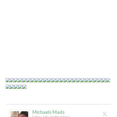
Michaels Mads
en
Editor Jefe
Madshion