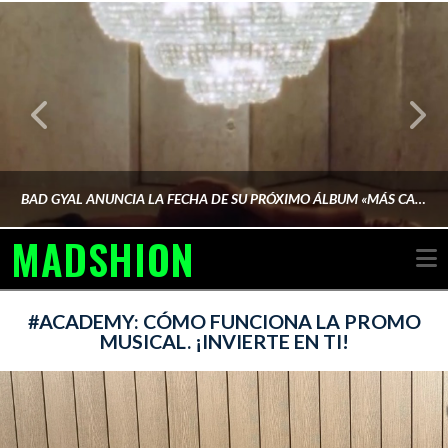
BAD GYAL ANUNCIA LA FECHA DE SU PRÓXIMO ÁLBUM «MÁS CARA»
MADSHION
N
AINA MARTÍN MERINO
#ACADEMY: CÓMO FUNCIONA LA PROMO
MUSICAL. ¡INVIERTE EN TI!
FEBRERO 6, 2026