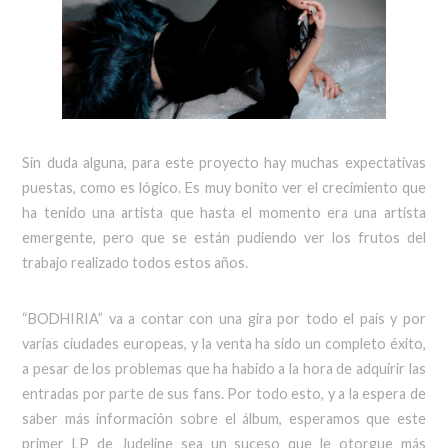
Sin duda alguna, para este proyecto hay muchas expectativas
puestas, como es lógico. Es muy bonito ver el crecimiento que
ha tenido una artista que hasta el momento era una artista
emergente, pero que se están pudiendo ver los frutos del
trabajo realizado todos estos años.
“BODHIRIA” va a contar con una gira por todo el país y por
varias ciudades europeas, y la venta ha sido un completo éxito,
a pesar de los problemas que ha habido a la hora de adquirir las
entradas por parte de sus fans. Por todo esto, y a la espera de
saber más información sobre el álbum, esperamos que este
primer LP de Judeline sea un suceso que le otorgue más