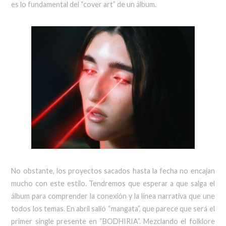
es lo fundamental del “cover art” de un álbum.
No obstante, los proyectos sacados hasta la fecha no encajan
mucho con este estilo. Tendremos que esperar a que salga el
álbum para comprender la conexión y la línea narrativa que une
todos los temas. En abril salió “mangata”, que parece que será el
primer single presente en “BODHIRIA”. Mezclando el folklore