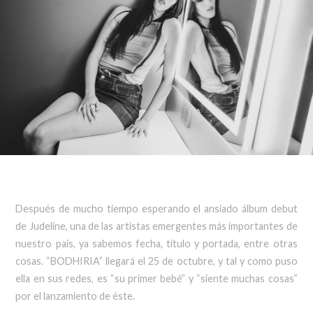
Después de mucho tiempo esperando el ansiado álbum debut
de Judeline, una de las artistas emergentes más importantes de
nuestro país, ya sabemos fecha, título y portada, entre otras
cosas. “BODHIRIA” llegará el 25 de octubre, y tal y como puso
ella en sus redes, es “su primer bebé” y “siente muchas cosas”
por el lanzamiento de éste.