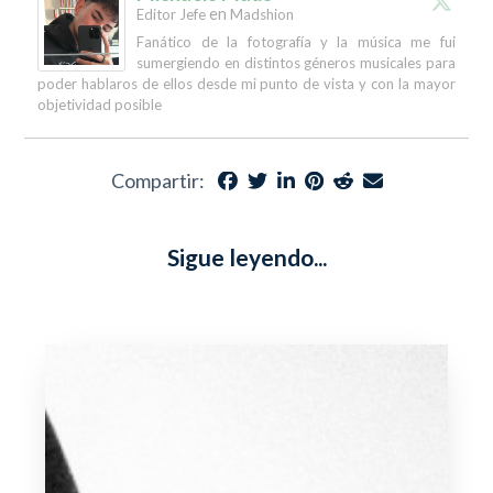
en
Editor Jefe
Madshion
Fanático de la fotografía y la música me fui
sumergiendo en distintos géneros musicales para
poder hablaros de ellos desde mi punto de vista y con la mayor
objetividad posible
Compartir:
Sigue leyendo...