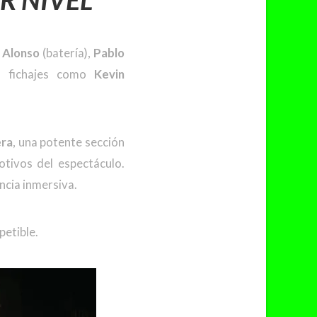
 Alonso
(batería),
Pablo
s fichajes como
Kevin
era
, una potente sección
tivos del espectáculo.
cia inmersiva.
petible.