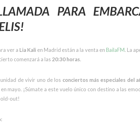
 LLAMADA PARA EMBARC
LIS!
ra ver a
Lia Kali
en Madrid están a la venta en
BailaFM
. La a
cierto comenzará a las
20:30 horas
.
tunidad de vivir uno de los
conciertos más especiales del a
l en mayo. ¡Súmate a este vuelo único con destino a las em
sold-out!
: