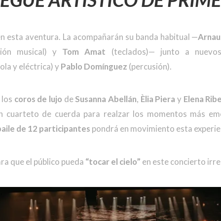
 en esta aventura. La acompañarán su banda habitual —
Arnau
ción musical) y
Tom Amat
(teclados)— junto a nuevo
la y eléctrica) y
Pablo Domínguez
(percusión).
 los
coros de lujo
de
Susanna Abellán
,
Èlia Piera
y
Elena Rib
n cuarteto de cuerda para realzar los momentos más emo
aile de 12 participantes
pondrá en movimiento esta experien
ra que el público pueda
“tocar el cielo”
en este concierto irre