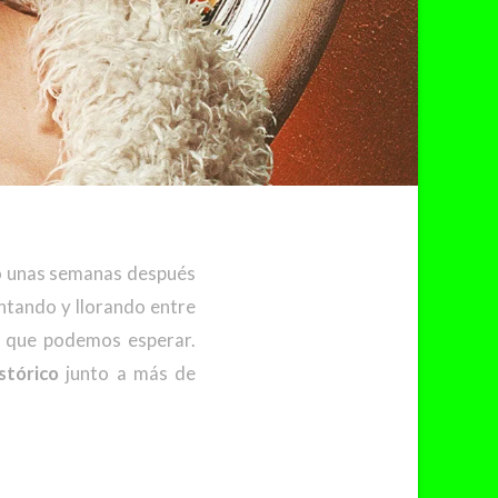
lo unas semanas después
antando y llorando entre
 que podemos esperar.
istórico
junto a más de