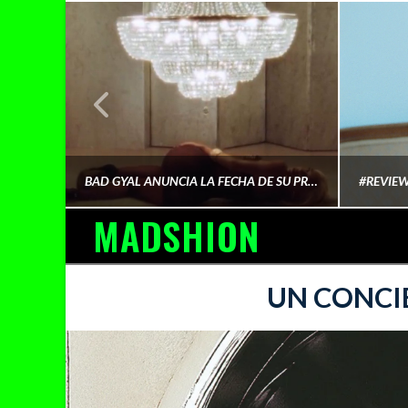
¿QUIÉN FINANCIA LA CULTURA QUE CONSUMIMOS?
BAD GYAL ANUNCIA LA FECHA DE SU PRÓXIMO ÁLBUM «MÁS CARA»
MADSHION
AINA MARTÍN MERINO
UN CONCIE
FEBRERO 6, 2026