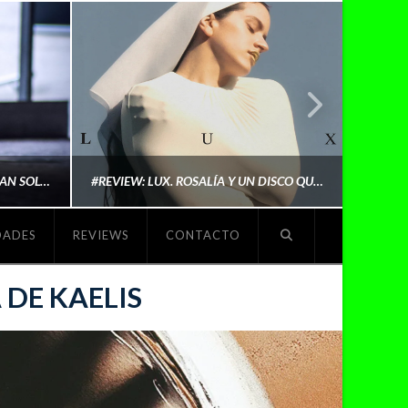
LYKI: “NO QUIERO QUE ME DEFINAN SOLO POR SER REIVINDICATIVA. QUIERO QUE ME ESCUCHEN PORQUE DISFRUTO HACIENDO MI MÚSICA”
#REVIEW: LUX. ROSALÍA Y UN DISCO QUE REDEFINE LO QUE SIGNIFICA SER ARTISTA
DADES
REVIEWS
CONTACTO
O
MICHAELS MADS
 DE KAELIS
NOVIEMBRE 5, 2025