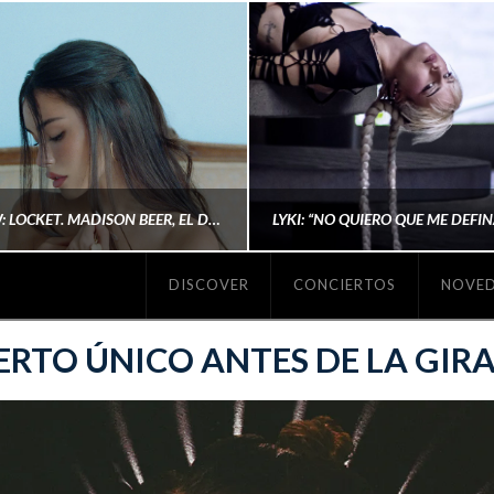
#REVIEW: LOCKET. MADISON BEER, EL DISCO DONDE POR FIN DEJA DE JUSTIFICARSE
DISCOVER
CONCIERTOS
NOVE
MICHAELS MADS
AINA MARTÍN MERIN
RTO ÚNICO ANTES DE LA GIRA
ENERO 20, 2026
NOVIEMBRE 16, 2025