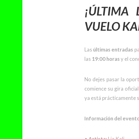
¡ÚLTIMA
VUELO KAE
Las
últimas entradas
pa
las
19:00 horas
y el con
No dejes pasar la opor
comience su gira oficia
ya está prácticamente 
Información del evento
•
Artista:
Lia Kali