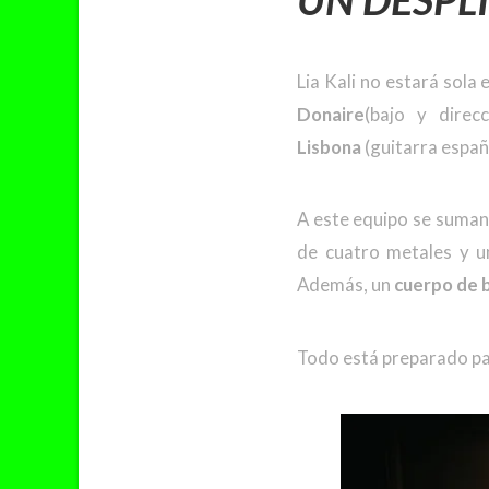
Lia Kali no estará sola
Donaire
(bajo y direc
Lisbona
(guitarra españo
A este equipo se suman
de cuatro metales y u
Además, un
cuerpo de b
Todo está preparado pa