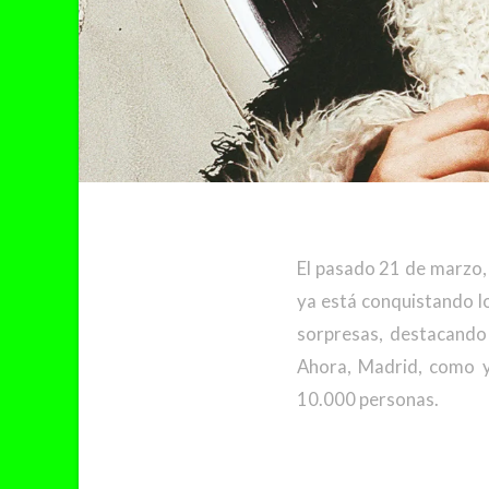
El pasado 21 de marzo, 
ya está conquistando lo
sorpresas, destacand
Ahora, Madrid, como
10.000 personas.