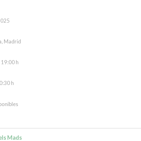
 2025
a, Madrid
19:00 h
0:30 h
ponibles
els Mads