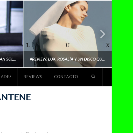
LYKI: “NO QUIERO QUE ME DEFINAN SOLO POR SER REIVINDICATIVA. QUIERO QUE ME ESCUCHEN PORQUE DISFRUTO HACIENDO MI MÚSICA”
#REVIEW: LUX. ROSALÍA Y UN DISCO QUE REDEFINE LO QUE SIGNIFICA SER ARTISTA
DADES
REVIEWS
CONTACTO
O
MICHAELS MADS
ANTENE
NOVIEMBRE 5, 2025