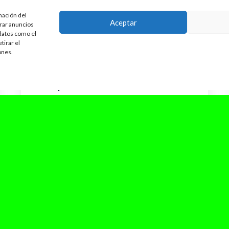
mación del
Aceptar
trar anuncios
 datos como el
tirar el
ones.
mayo 10, 2025
El inolvidable cierre de gira de
Recycled J en Madrid
Ayer, viernes 9 de mayo, el artista madrileño
Recycled J cerraba el «San Jorge Tour» por
todo lo alto en...
Leer Más