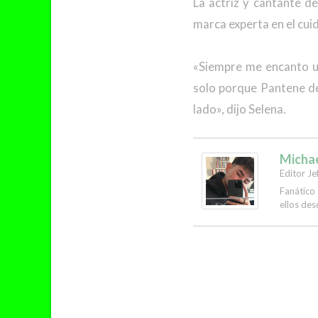
La actriz y cantante d
marca experta en el cui
«Siempre me encanto us
solo porque Pantene de
lado», dijo Selena.
Micha
Editor Je
Fanático
ellos des