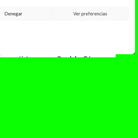
Denegar
Ver preferencias
octubre 11, 2023
Vuelve Cómplices Vibra Mahou
con colaboraciones entre
artistas como Candela Gómez,
Albany o Juicy Bae para celebrar
su décimo aniversario
Vibra Mahou lleva años demostrándonos su
compromiso con la música en vivo y
fomentando conciertos en vivo. Este año, con...
Leer Más