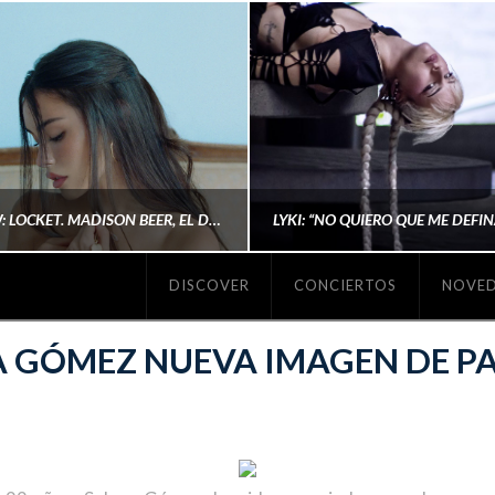
#REVIEW: LOCKET. MADISON BEER, EL DISCO DONDE POR FIN DEJA DE JUSTIFICARSE
DISCOVER
CONCIERTOS
NOVE
MICHAELS MADS
AINA MARTÍN MERIN
A GÓMEZ NUEVA IMAGEN DE P
ENERO 20, 2026
NOVIEMBRE 16, 2025