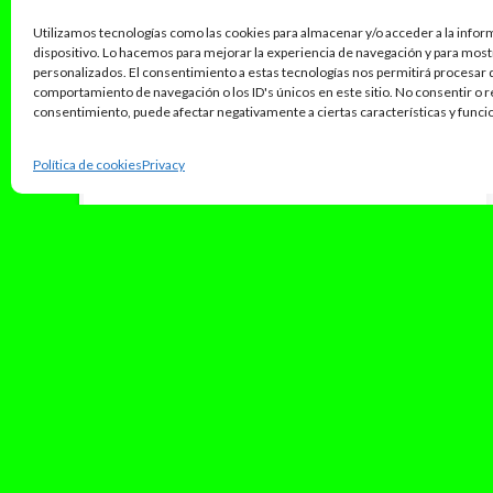
Utilizamos tecnologías como las cookies para almacenar y/o acceder a la infor
dispositivo. Lo hacemos para mejorar la experiencia de navegación y para mos
personalizados. El consentimiento a estas tecnologías nos permitirá procesar
comportamiento de navegación o los ID's únicos en este sitio. No consentir o re
consentimiento, puede afectar negativamente a ciertas características y funci
noviembre 8, 2024
Así es el primer adelanto de
Política de cookies
Privacy
artistas del Riverland Fest 2025
Recientemente, en el perfil de Instagram del
Riverland, se han anunciado la primera tanda
de artistas que actuarán los días...
Leer Más